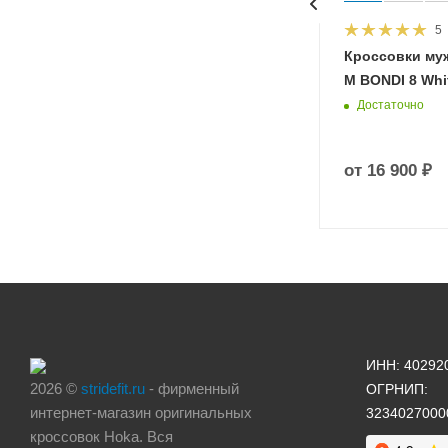
5
HOKA
Кроссовки му
 Diva
M BONDI 8 Whit
Достаточно
от
16 900 ₽
ИНН: 40292
2026 ©
stridefit.ru
- фирменный
ОГРНИП:
интернет-магазин оригинальных
3234027000
кроссовок Hoka. Вся