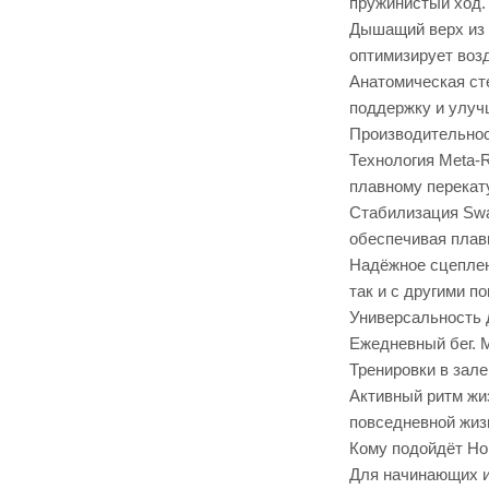
пружинистый ход. 
Дышащий верх из 
оптимизирует воз
Анатомическая ст
поддержку и улуч
Производительнос
Технология Meta-R
плавному перекату
Стабилизация Swal
обеспечивая плавн
Надёжное сцеплен
так и с другими п
Универсальность 
Ежедневный бег. 
Тренировки в зал
Активный ритм жиз
повседневной жиз
Кому подойдёт H
Для начинающих и