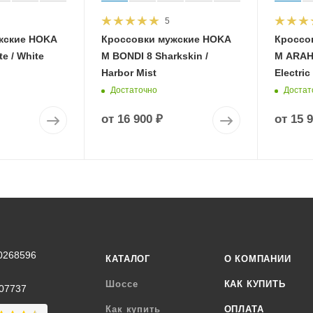
5
жские HOKA
Кроссовки мужские HOKA
Кроссо
e / White
M BONDI 8 Sharkskin /
M ARAHI
Harbor Mist
Electric
Достаточно
Достат
от
16 900 ₽
от
15 
0268596
КАТАЛОГ
О КОМПАНИИ
Шоссе
КАК КУПИТЬ
07737
Как купить
ОПЛАТА