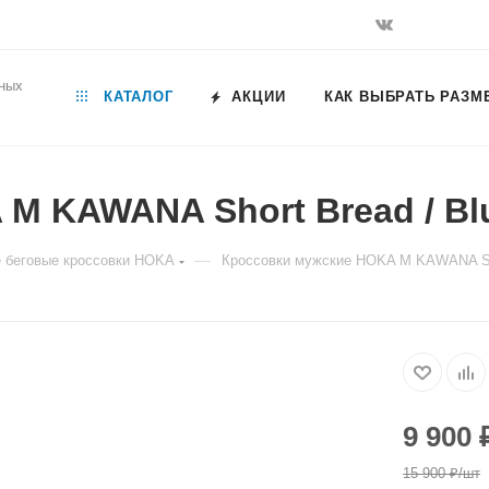
ьных
КАТАЛОГ
АКЦИИ
КАК ВЫБРАТЬ РАЗМ
M KAWANA Short Bread / Bl
—
 беговые кроссовки HOKA
Кроссовки мужские HOKA M KAWANA Sho
9 900
15 900
₽
/шт