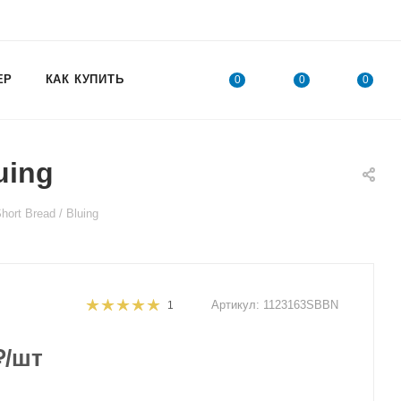
ЕР
КАК КУПИТЬ
0
0
0
uing
rt Bread / Bluing
Артикул:
1123163SBBN
1
₽
/шт