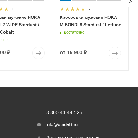
1
5
вки мужские HOKA
Кроссовки мужские HOKA
 7 WIDE Stardust /
M BONDI 8 Stardust / Lettuce
 Cobalt
Достаточно
очно
900 ₽
от
16 900 ₽
8 800 44-44-525
info@stridefit.ru
Доставка по всей России