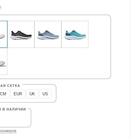
о
CM
EUR
UK
US
размеров