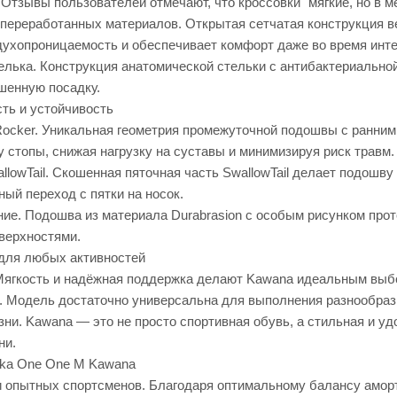
Отзывы пользователей отмечают, что кроссовки "мягкие, но в ме
переработанных материалов. Открытая сетчатая конструкция ве
духопроницаемость и обеспечивает комфорт даже во время инт
елька. Конструкция анатомической стельки с антибактериально
шенную посадку.
ть и устойчивость
ocker. Уникальная геометрия промежуточной подошвы с ранним 
 стопы, снижая нагрузку на суставы и минимизируя риск травм.
lowTail. Скошенная пяточная часть SwallowTail делает подошву
ый переход с пятки на носок.
ие. Подошва из материала Durabrasion с особым рисунком прот
оверхностями.
для любых активностей
Мягкость и надёжная поддержка делают Kawana идеальным выб
е. Модель достаточно универсальна для выполнения разнообраз
ни. Kawana — это не просто спортивная обувь, а стильная и уд
ни.
oka One One M Kawana
 опытных спортсменов. Благодаря оптимальному балансу аморти