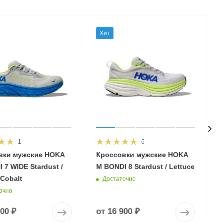
Хит
1
6
вки мужские HOKA
Кроссовки мужские HOKA
 7 WIDE Stardust /
M BONDI 8 Stardust / Lettuce
 Cobalt
Достаточно
очно
900 ₽
от
16 900 ₽