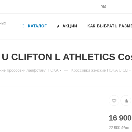
ьных
КАТАЛОГ
АКЦИИ
КАК ВЫБРАТЬ РАЗМ
 CLIFTON L ATHLETICS Cosm
—
кие Кросcовки лайфстайл HOKA
Кроссовки женские HOKA U CLIFT
16 900
22 900
₽
/шт