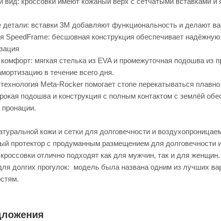
 вид: кроссовки имеют кожаный верх с сетчатыми вставками и я
детали: вставки 3M добавляют функциональность и делают вас
ия SpeedFrame: бесшовная конструкция обеспечивает надёжную 
зация
комфорт: мягкая стелька из EVA и промежуточная подошва из 
мортизацию в течение всего дня.
технология Meta-Rocker помогает стопе перекатываться плавно 
рокая подошва и конструкция с полным контактом с землёй обе
 пронации.
атуральной кожи и сетки для долговечности и воздухопроницае
ый протектор с продуманным размещением для долговечности и
кроссовки отлично подходят как для мужчин, так и для женщин.
ля долгих прогулок: модель была названа одним из лучших вар
стям.
дложения