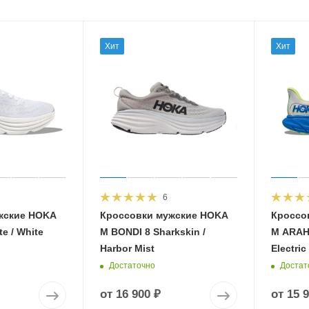
Хит
Хит
6
жские HOKA
Кроссовки мужские HOKA
Кроссо
e / White
M BONDI 8 Sharkskin /
M ARAHI
Harbor Mist
Electric
Достаточно
Достат
от
16 900 ₽
от
15 