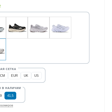
о
CM
EUR
UK
US
9
41,5
размеров