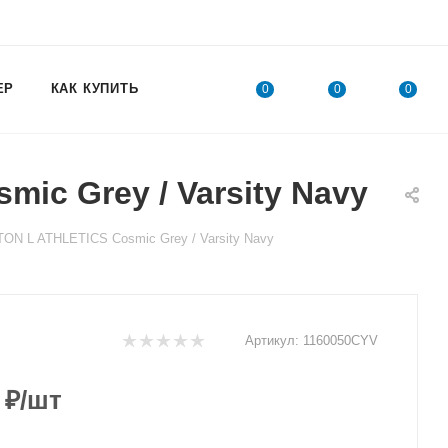
ЕР
КАК КУПИТЬ
0
0
0
ic Grey / Varsity Navy
ON L ATHLETICS Cosmic Grey / Varsity Navy
Артикул:
1160050CYV
₽
/шт