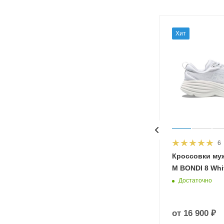
Хит
6
HOKA
Кроссовки му
 Diva
M BONDI 8 Whit
Достаточно
от
16 900 ₽