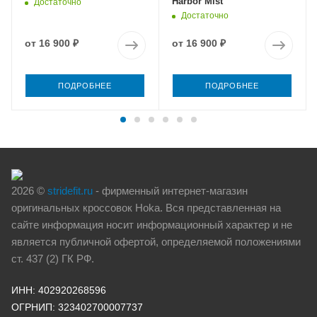
Harbor Mist
Достаточно
Достаточно
от
16 900 ₽
от
16 900 ₽
ПОДРОБНЕЕ
ПОДРОБНЕЕ
2026 ©
stridefit.ru
- фирменный интернет-магазин
оригинальных кроссовок Hoka. Вся представленная на
сайте информация носит информационный характер и не
является публичной офертой, определяемой положениями
ст. 437 (2) ГК РФ.
ИНН: 402920268596
ОГРНИП: 323402700007737