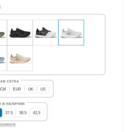
о
CM
EUR
UK
US
37,5
38,5
42,5
размеров