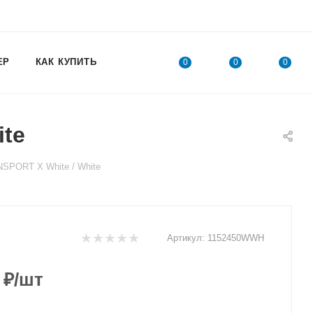
ЕР
КАК КУПИТЬ
0
0
0
te
SPORT X White / White
Артикул:
1152450WWH
₽
/шт