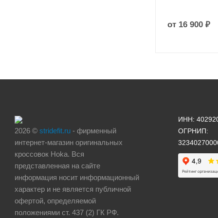
от
16 900 ₽
ИНН: 40292
2026 ©
stridefit.ru
- фирменный
ОГРНИП:
интернет-магазин оригинальных
3234027000
кроссовок Hoka. Вся
представленная на сайте
информация носит информационный
характер и не является публичной
офертой, определяемой
положениями ст. 437 (2) ГК РФ.