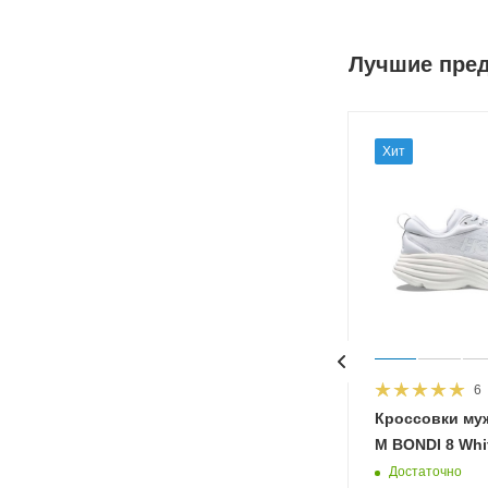
Лучшие пре
Хит
6
HOKA
Кроссовки му
 Diva
M BONDI 8 Whit
Достаточно