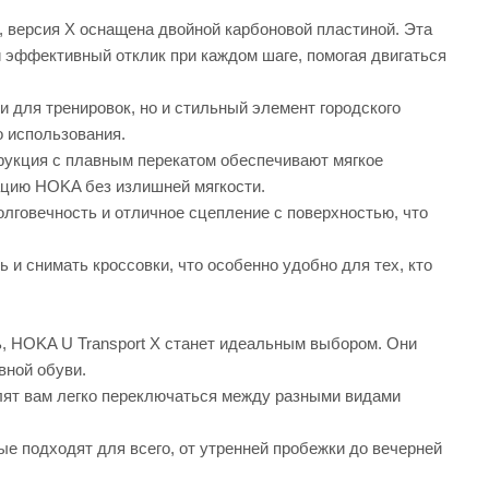
t, версия X оснащена двойной карбоновой пластиной. Эта
 эффективный отклик при каждом шаге, помогая двигаться
и для тренировок, но и стильный элемент городского
о использования.
рукция с плавным перекатом обеспечивают мягкое
ацию HOKA без излишней мягкости.
олговечность и отличное сцепление с поверхностью, что
и снимать кроссовки, что особенно удобно для тех, кто
, HOKA U Transport X станет идеальным выбором. Они
вной обуви.
лят вам легко переключаться между разными видами
ые подходят для всего, от утренней пробежки до вечерней