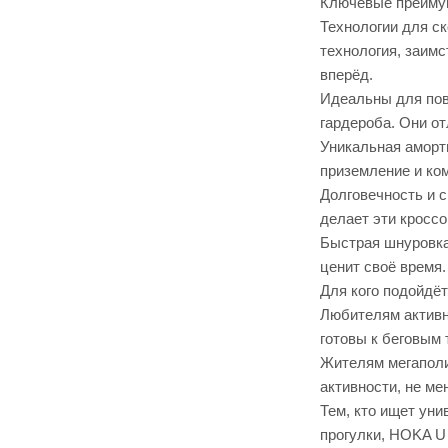
Ключевые преиму
Технологии для ск
технология, заим
вперёд.
Идеальны для повс
гардероба. Они от
Уникальная аморт
приземление и ко
Долговечность и с
делает эти кросс
Быстрая шнуровка.
ценит своё время.
Для кого подойдё
Любителям активн
готовы к беговым 
Жителям мегаполи
активности, не ме
Тем, кто ищет уни
прогулки, HOKA U 