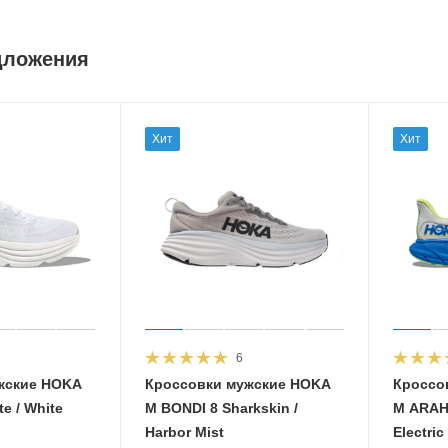
дложения
Хит
Хит
6
жские HOKA
Кроссовки мужские HOKA
Кроссо
e / White
M BONDI 8 Sharkskin /
M ARAHI
Harbor Mist
Electric