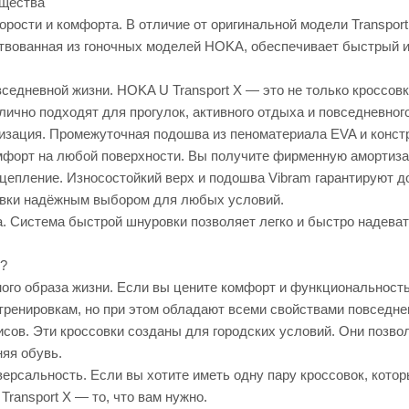
щества
орости и комфорта. В отличие от оригинальной модели Transpor
ствованная из гоночных моделей HOKA, обеспечивает быстрый и
едневной жизни. HOKA U Transport X — это не только кроссовк
лично подходят для прогулок, активного отдыха и повседневног
изация. Промежуточная подошва из пеноматериала EVA и конст
мфорт на любой поверхности. Вы получите фирменную амортиз
цепление. Износостойкий верх и подошва Vibram гарантируют д
овки надёжным выбором для любых условий.
 Система быстрой шнуровки позволяет легко и быстро надевать 
т?
ого образа жизни. Если вы цените комфорт и функциональность
тренировкам, но при этом обладают всеми свойствами повседне
сов. Эти кроссовки созданы для городских условий. Они позво
няя обувь.
версальность. Если вы хотите иметь одну пару кроссовок, котор
Transport X — то, что вам нужно.