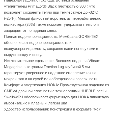
Надежная защита от холода: Ботинки оснащены
утеплителем PrimaLoft® Black плотностью 300 г, что
позволяет сохранять тепло при температуре до -32°C
(-25°F). Мягкий флисовый воротник из переработанного
полиэстера (35%) также помогает удерживать тепло и
защищает от попадания снега.
Полная водонепроницаемость: Мембрана GORE-TEX
обеспечивает водонепроницаемость и
воздухопроницаемость, сохраняя ваши ноги сухими в
сырую погоду и снегу.
Исключительное сцепление: Внешняя подошва Vibram
Megagrip с выступами Traction Lug глубиной 5 мм
гарантирует уверенное и надежное сцепление как на
мокрой, так и на сухой или обледенелой поверхности.
Комфорт и амортизация HOKA: Промежуточная подошва из
CMEVA двойной плотности с технологиями HUBBLE heel и
SwallowTail обеспечивает фирменную для HOKA плюшевую
амортизацию и плавный, легкий шаг.
Удобство использования: Конструкция в формате "мок"