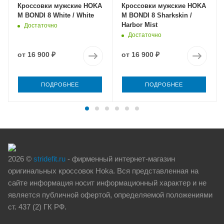
Кроссовки мужские HOKA
Кроссовки мужские HOKA
M BONDI 8 White / White
M BONDI 8 Sharkskin /
Harbor Mist
Достаточно
Достаточно
от
16 900 ₽
от
16 900 ₽
ПОДРОБНЕЕ
ПОДРОБНЕЕ
2026 ©
stridefit.ru
- фирменный интернет-магазин
оригинальных кроссовок Hoka. Вся представленная на
сайте информация носит информационный характер и не
является публичной офертой, определяемой положениями
ст. 437 (2) ГК РФ.