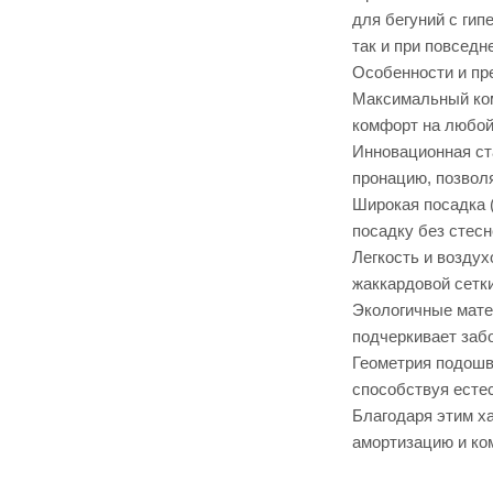
для бегуний с ги
так и при повседн
Особенности и п
Максимальный ком
комфорт на любой
Инновационная ст
пронацию, позвол
Широкая посадка 
посадку без стесн
Легкость и возду
жаккардовой сетк
Экологичные мате
подчеркивает забо
Геометрия подошв
способствуя есте
Благодаря этим х
амортизацию и ко