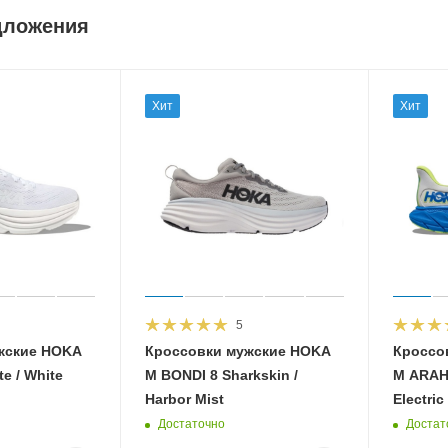
дложения
Хит
Хит
5
жские HOKA
Кроссовки мужские HOKA
Кроссо
e / White
M BONDI 8 Sharkskin /
M ARAHI
Harbor Mist
Electric
Достаточно
Достат