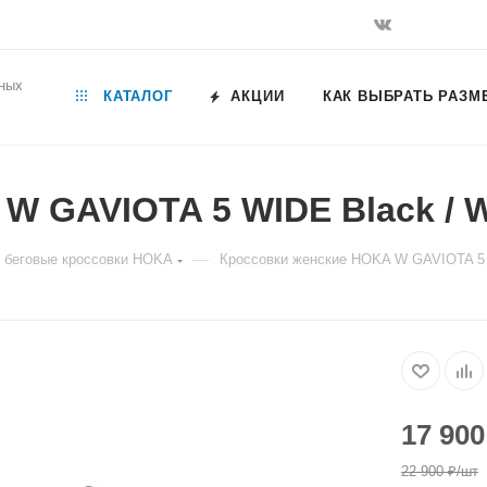
ьных
КАТАЛОГ
АКЦИИ
КАК ВЫБРАТЬ РАЗМ
W GAVIOTA 5 WIDE Black / W
—
 беговые кроссовки HOKA
Кроссовки женские HOKA W GAVIOTA 5 
17 900
22 900
₽
/шт