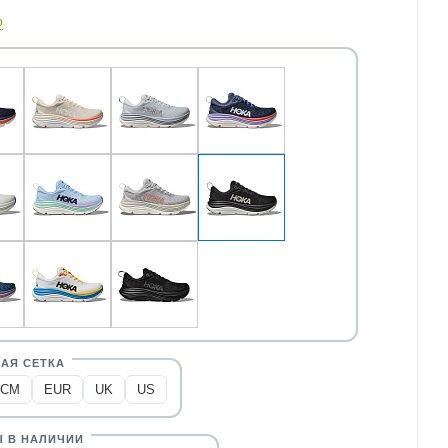
о
CM
EUR
UK
US