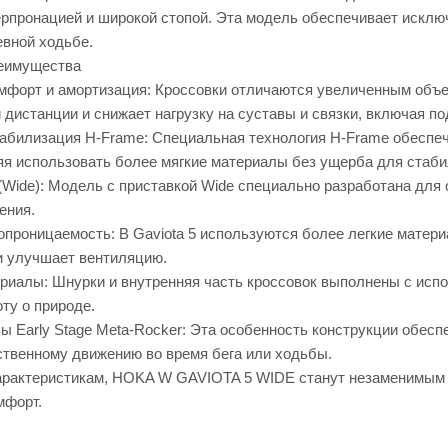
перпронацией и широкой стопой. Эта модель обеспечивает искл
евной ходьбе.
реимущества
форт и амортизация: Кроссовки отличаются увеличенным объе
 дистанции и снижает нагрузку на суставы и связки, включая 
абилизация H-Frame: Специальная технология H-Frame обеспеч
яя использовать более мягкие материалы без ущерба для стаби
(Wide): Модель с приставкой Wide специально разработана дл
ения.
хопроницаемость: В Gaviota 5 используются более легкие матер
и улучшает вентиляцию.
риалы: Шнурки и внутренняя часть кроссовок выполнены с испо
ту о природе.
ы Early Stage Meta-Rocker: Эта особенность конструкции обес
ственному движению во время бега или ходьбы.
арактеристикам, HOKA W GAVIOTA 5 WIDE станут незаменимым 
мфорт.