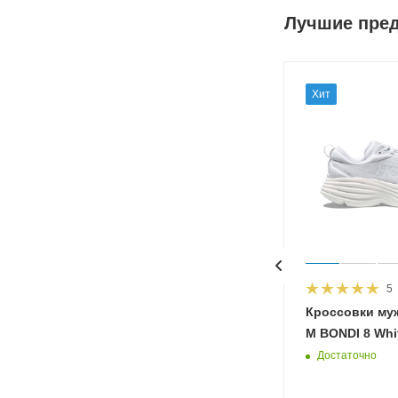
Лучшие пре
Хит
5
HOKA
Кроссовки му
 Diva
M BONDI 8 Whit
Достаточно