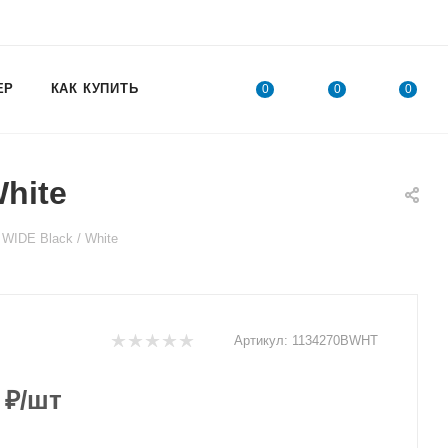
ЕР
КАК КУПИТЬ
0
0
0
hite
WIDE Black / White
Артикул:
1134270BWHT
₽
/шт