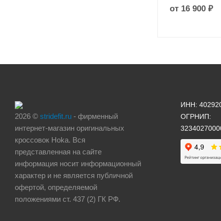
от
16 900 ₽
ИНН: 40292
2026 ©
stridefit.ru
- фирменный
ОГРНИП:
интернет-магазин оригинальных
3234027000
кроссовок Hoka. Вся
представленная на сайте
информация носит информационный
характер и не является публичной
офертой, определяемой
положениями ст. 437 (2) ГК РФ.