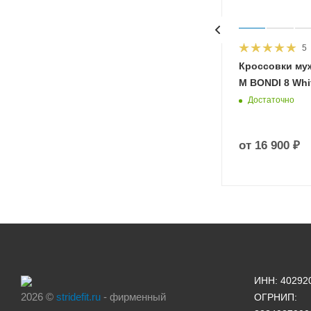
5
HOKA
Кроссовки му
 Diva
M BONDI 8 Whit
Достаточно
от
16 900 ₽
ИНН: 40292
2026 ©
stridefit.ru
- фирменный
ОГРНИП: