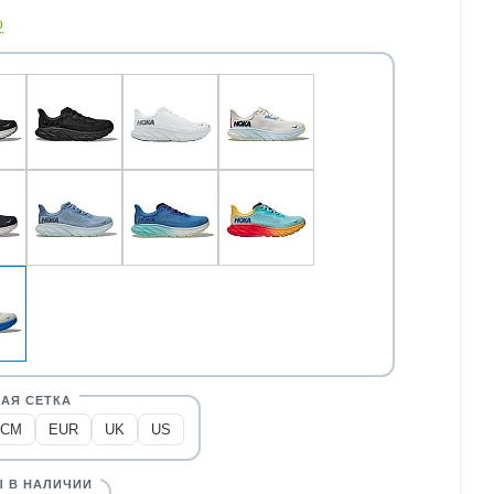
о
CM
EUR
UK
US