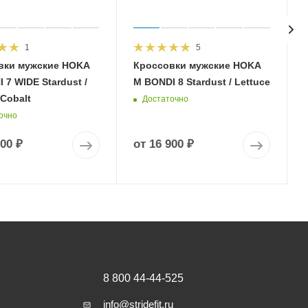
1
5
вки мужские HOKA
Кроссовки мужские HOKA
 7 WIDE Stardust /
M BONDI 8 Stardust / Lettuce
 Cobalt
Достаточно
очно
900 ₽
от
16 900 ₽
8 800 44-44-525
info@stridefit.ru