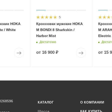
5
жские HOKA
Кроссовки мужские HOKA
Кроссо
e / White
M BONDI 8 Sharkskin /
M ARAHI
Harbor Mist
Electric
Достаточно
Достат
от
16 900 ₽
от
15 
0268596
КАТАЛОГ
О КОМПАНИИ
Шоссе
КАК КУПИТЬ