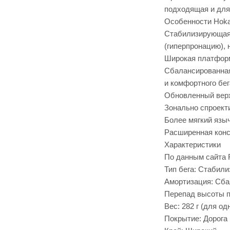
подходящая и для
Особенности Hoka
Стабилизирующая 
(гиперпронацию), 
Широкая платформ
Сбалансированная
и комфортного бег
Обновленный вер
Зонально спроект
Более мягкий язы
Расширенная конс
Характеристики
По данным сайта R
Тип бега: Стабил
Амортизация: Сба
Перепад высоты п
Вес: 282 г (для о
Покрытие: Дорога