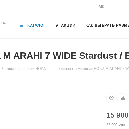
ьных
КАТАЛОГ
АКЦИИ
КАК ВЫБРАТЬ РАЗМ
 ARAHI 7 WIDE Stardust / El
—
 беговые кроссовки HOKA
Кроссовки мужские HOKA M ARAHI 7 WIDE
15 900
22 900
₽
/шт