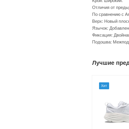
Крой: Широкий.
Отличия от предыд
По сравнению с Ar
Верх: Новый плос
Язычок: Добавлен
Фиксация: Двойна
Подошва: Межподо
Лучшие пре
Хит