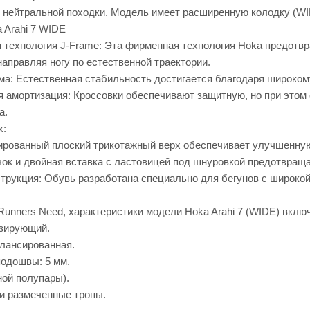
 нейтральной походки. Модель имеет расширенную колодку (WID
 Arahi 7 WIDE
технология J-Frame: Эта фирменная технология Hoka предотвр
направляя ногу по естественной траектории.
а: Естественная стабильность достигается благодаря широкому
 амортизация: Кроссовки обеспечивают защитную, но при этом
а.
х:
ированный плоский трикотажный верх обеспечивает улучшенную
чок и двойная вставка с ластовицей под шнуровкой предотвра
трукция: Обувь разработана специально для бегунов с широкой
unners Need, характеристики модели Hoka Arahi 7 (WIDE) вклю
изирующий.
лансированная.
одошвы: 5 мм.
дной полупары).
 и размеченные тропы.