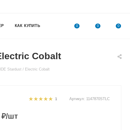
ЕР
КАК КУПИТЬ
0
0
0
ectric Cobalt
 Stardust / Electric Cobalt
Артикул:
1147870STLC
1
₽
/шт