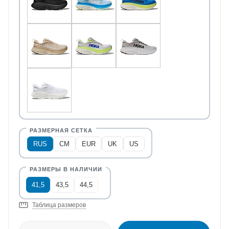
RUS
CM
EUR
UK
US
41,5
43,5
44,5
Таблица размеров