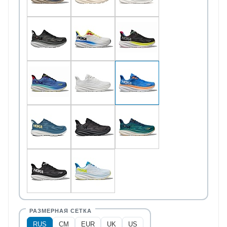
RUS
CM
EUR
UK
US