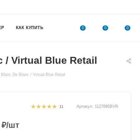
ЕР
КАК КУПИТЬ
0
0
0
Virtual Blue Retail
nc De Blanc / Virtual Blue Retail
Артикул:
1127895BVR
11
₽
/шт