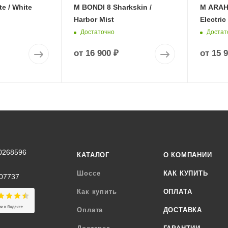
e / White
M BONDI 8 Sharkskin /
M ARAHI
Harbor Mist
Electric
Достаточно
Достат
от
16 900 ₽
от
15 
0268596
КАТАЛОГ
О КОМПАНИИ
Шоссе
КАК КУПИТЬ
07737
Как купить
ОПЛАТА
Оплата
ДОСТАВКА