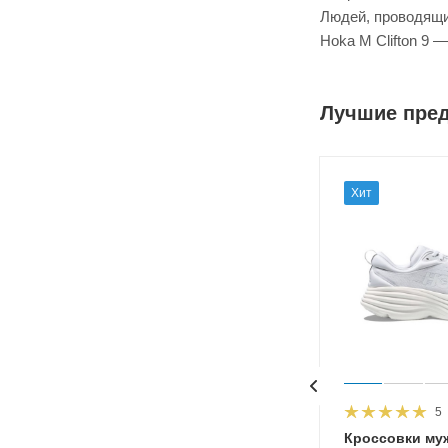
Людей, проводящи
Hoka M Clifton 9 
Лучшие пре
Хит
5
HOKA
Кроссовки му