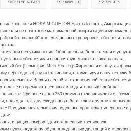
ХАРАКТЕРИСТИКИ
ОТЗЫВЫ (11)
КАК КУПИТЬ
ьные кроссовки HOKA M CLIFTON 9, это Легкость, Амортизация
 идеальное сочетание максимальной амортизации и минимальног
"рабочей лошадкой" для ежедневных тренировок, обеспечит ва
щества:
ртизация без утяжеления: Обновленная, более легкая и упруг
 суставы и обеспечивая невероятную мягкость каждого шага.
ивный бег (Геометрия Meta-Rocker): Фирменная изогнутая форм
му переходу в фазу отталкивания, оптимизируя вашу технику б
проницаемость: Верх из легкой и технологичной сетки обеспечи
рте даже во время интенсивных или длительных пробежек.
сальность: При весе около 250 граммов (в зависимости от размер
и, подходят как для ежедневного бега, так и для длительных д
ие: Продуманная геометрия подошвы гарантирует уверенное сц
 для:
ровня, ищущих комфорт для ежедневных тренировок.
орым нужна надежная обувь для длинных дистанций и марафоно