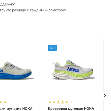
оддержку.
ствуйте разницу с каждым километром!
Хит
1
5
вки мужские HOKA
Кроссовки мужские HOKA