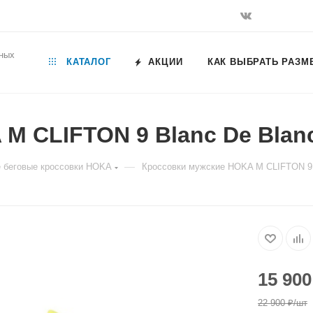
ьных
КАТАЛОГ
АКЦИИ
КАК ВЫБРАТЬ РАЗМ
CLIFTON 9 Blanc De Blanc / 
—
 беговые кроссовки HOKA
Кроссовки мужские HOKA M CLIFTON 9 Bla
15 900
22 900
₽
/шт