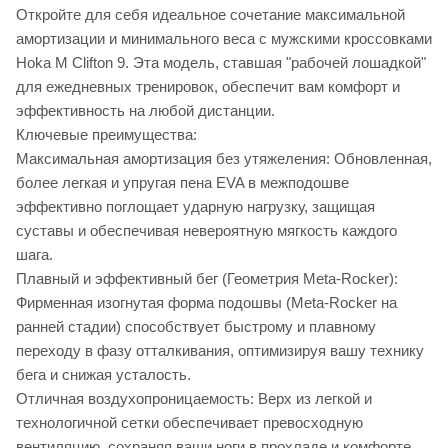
Откройте для себя идеальное сочетание максимальной
амортизации и минимального веса с мужскими кроссовками
Hoka M Clifton 9. Эта модель, ставшая "рабочей лошадкой"
для ежедневных тренировок, обеспечит вам комфорт и
эффективность на любой дистанции.
Ключевые преимущества:
Максимальная амортизация без утяжеления: Обновленная,
более легкая и упругая пена EVA в межподошве
эффективно поглощает ударную нагрузку, защищая
суставы и обеспечивая невероятную мягкость каждого
шага.
Плавный и эффективный бег (Геометрия Meta-Rocker):
Фирменная изогнутая форма подошвы (Meta-Rocker на
ранней стадии) способствует быстрому и плавному
переходу в фазу отталкивания, оптимизируя вашу технику
бега и снижая усталость.
Отличная воздухопроницаемость: Верх из легкой и
технологичной сетки обеспечивает превосходную
вентиляцию, сохраняя ваши ноги в прохладе и комфорте