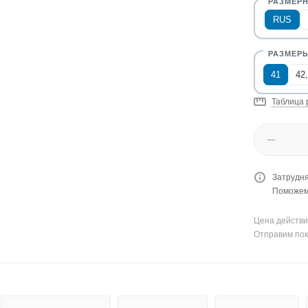
RUS
41
42
Таблица 
Затрудня
Поможем 
Цена действи
Отправим пок