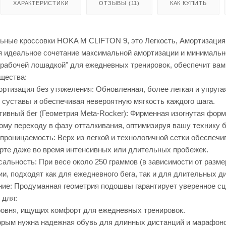
ХАРАКТЕРИСТИКИ
ОТЗЫВЫ (11)
КАК КУПИТЬ
ьные кроссовки HOKA M CLIFTON 9, это Легкость, Амортизация
 идеальное сочетание максимальной амортизации и минимальног
"рабочей лошадкой" для ежедневных тренировок, обеспечит ва
щества:
ртизация без утяжеления: Обновленная, более легкая и упруг
 суставы и обеспечивая невероятную мягкость каждого шага.
ивный бег (Геометрия Meta-Rocker): Фирменная изогнутая форм
му переходу в фазу отталкивания, оптимизируя вашу технику б
проницаемость: Верх из легкой и технологичной сетки обеспечи
рте даже во время интенсивных или длительных пробежек.
сальность: При весе около 250 граммов (в зависимости от размер
и, подходят как для ежедневного бега, так и для длительных д
ие: Продуманная геометрия подошвы гарантирует уверенное сц
 для:
ровня, ищущих комфорт для ежедневных тренировок.
орым нужна надежная обувь для длинных дистанций и марафоно