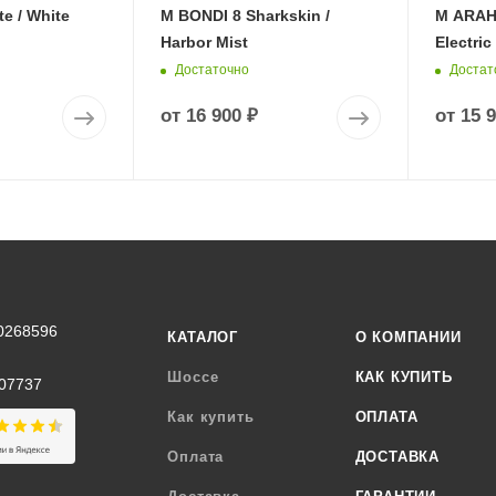
e / White
M BONDI 8 Sharkskin /
M ARAHI
Harbor Mist
Electric
Достаточно
Достат
от
16 900 ₽
от
15 
0268596
КАТАЛОГ
О КОМПАНИИ
Шоссе
КАК КУПИТЬ
07737
Как купить
ОПЛАТА
Оплата
ДОСТАВКА