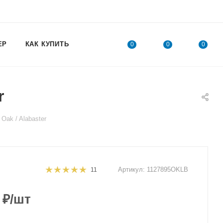
ЕР
КАК КУПИТЬ
0
0
0
r
ak / Alabaster
Артикул:
1127895OKLB
11
₽
/шт