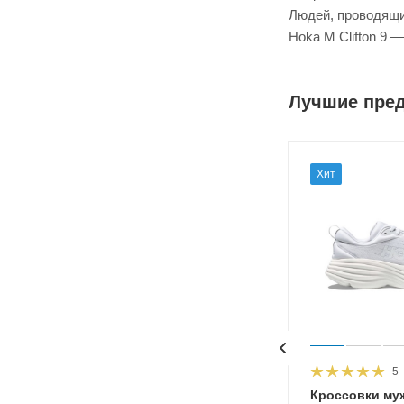
Людей, проводящи
Hoka M Clifton 9 
Лучшие пре
Хит
5
HOKA
Кроссовки му