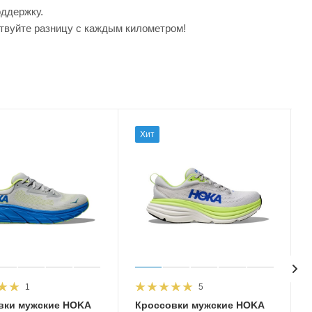
оддержку.
ствуйте разницу с каждым километром!
Хит
1
5
вки мужские HOKA
Кроссовки мужские HOKA