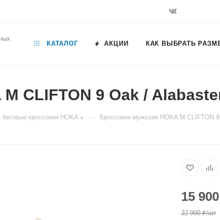
ьных
КАТАЛОГ
АКЦИИ
КАК ВЫБРАТЬ РАЗМ
M CLIFTON 9 Oak / Alabaste
—
 беговые кроссовки HOKA
Кроссовки мужские HOKA M CLIFTON 9 O
15 900
22 900
₽
/шт