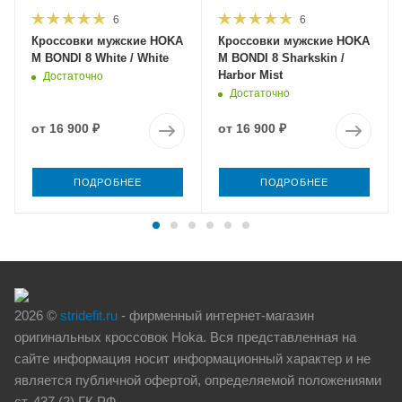
6
6
Кроссовки мужские HOKA
Кроссовки мужские HOKA
M BONDI 8 White / White
M BONDI 8 Sharkskin /
Harbor Mist
Достаточно
Достаточно
от
16 900 ₽
от
16 900 ₽
ПОДРОБНЕЕ
ПОДРОБНЕЕ
2026 ©
stridefit.ru
- фирменный интернет-магазин
оригинальных кроссовок Hoka. Вся представленная на
сайте информация носит информационный характер и не
является публичной офертой, определяемой положениями
ст. 437 (2) ГК РФ.