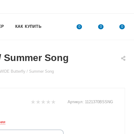
ЕР
КАК КУПИТЬ
0
0
0
 / Summer Song
IDE Butterfly / Summer Song
Артикул:
1121370BSSNG
чии