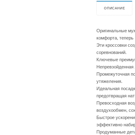
ОПИСАНИЕ
Оригинальные муж
комфорта, теперь
Эти кроссовки со
соревнований.
Ключевые преимущ
Непревзойденная 
Промежуточная по
утяжеления.
Идеальная посадка
предотвращая нат
Превосходная воз
воздухообмен, со
Быстрое ускорени
эффективно набир
Продуманные дета