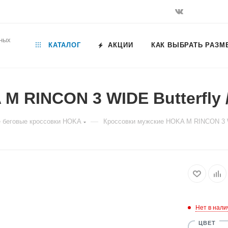
ьных
КАТАЛОГ
АКЦИИ
КАК ВЫБРАТЬ РАЗМ
M RINCON 3 WIDE Butterfly
—
 беговые кроссовки HOKA
Кроссовки мужские HOKA M RINCON 3 W
Нет в нали