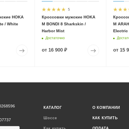
5
жские HOKA
Кроссовки мужские HOKA
Кроссо
e / White
M BONDI 8 Sharkskin /
M ARAHI
Harbor Mist
Electric
Достаточно
Достат
от
16 900 ₽
от
15 
0268596
КАТАЛОГ
О КОМПАНИИ
Шоссе
КАК КУПИТЬ
07737
Как купить
ОПЛАТА