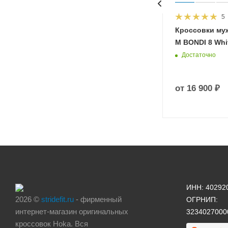
5
HOKA
Кроссовки му
 Diva
M BONDI 8 Whit
Достаточно
от
16 900 ₽
ИНН: 40292
2026 ©
stridefit.ru
- фирменный
ОГРНИП:
интернет-магазин оригинальных
3234027000
кроссовок Hoka. Вся