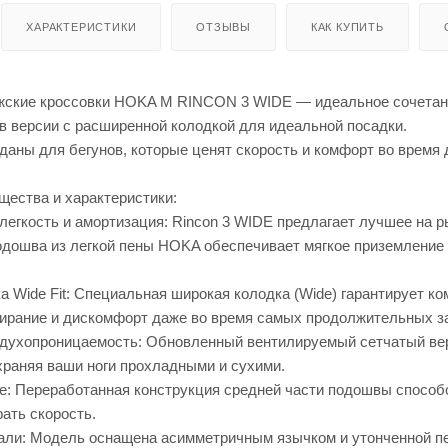
ХАРАКТЕРИСТИКИ
ОТЗЫВЫ
КАК КУПИТЬ
ские кроссовки HOKA M RINCON 3 WIDE — идеальное сочетание
 в версии с расширенной колодкой для идеальной посадки.
зданы для бегунов, которые ценят скорость и комфорт во время
ества и характеристики:
легкость и амортизация: Rincon 3 WIDE предлагает лучшее на р
дошва из легкой пены HOKA обеспечивает мягкое приземление
 Wide Fit: Специальная широкая колодка (Wide) гарантирует к
ирание и дискомфорт даже во время самых продолжительных за
духопроницаемость: Обновленный вентилируемый сетчатый вер
храняя ваши ноги прохладными и сухими.
е: Переработанная конструкция средней части подошвы способс
ать скорость.
ли: Модель оснащена асимметричным язычком и утонченной пет