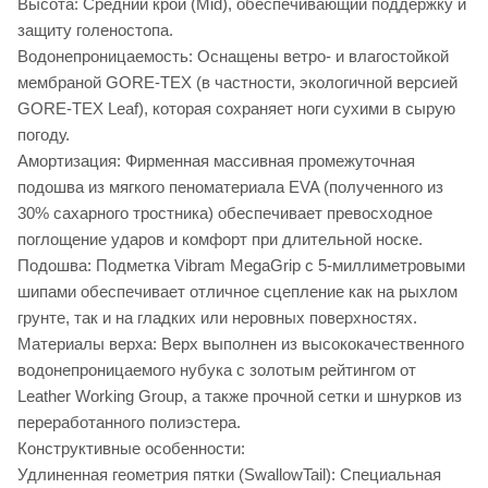
Высота: Средний крой (Mid), обеспечивающий поддержку и
защиту голеностопа.
Водонепроницаемость: Оснащены ветро- и влагостойкой
мембраной GORE-TEX (в частности, экологичной версией
GORE-TEX Leaf), которая сохраняет ноги сухими в сырую
погоду.
Амортизация: Фирменная массивная промежуточная
подошва из мягкого пеноматериала EVA (полученного из
30% сахарного тростника) обеспечивает превосходное
поглощение ударов и комфорт при длительной носке.
Подошва: Подметка Vibram MegaGrip с 5-миллиметровыми
шипами обеспечивает отличное сцепление как на рыхлом
грунте, так и на гладких или неровных поверхностях.
Материалы верха: Верх выполнен из высококачественного
водонепроницаемого нубука с золотым рейтингом от
Leather Working Group, а также прочной сетки и шнурков из
переработанного полиэстера.
Конструктивные особенности:
Удлиненная геометрия пятки (SwallowTail): Специальная