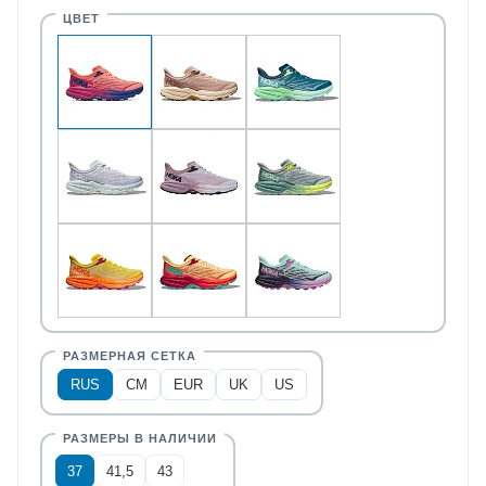
RUS
CM
EUR
UK
US
37
41,5
43