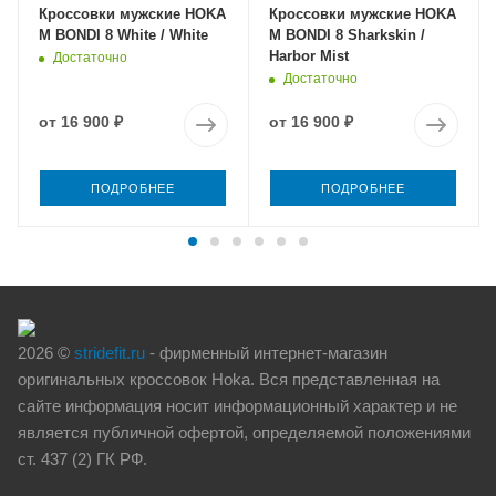
Кроссовки мужские HOKA
Кроссовки мужские HOKA
M BONDI 8 White / White
M BONDI 8 Sharkskin /
Harbor Mist
Достаточно
Достаточно
от
16 900 ₽
от
16 900 ₽
ПОДРОБНЕЕ
ПОДРОБНЕЕ
2026 ©
stridefit.ru
- фирменный интернет-магазин
оригинальных кроссовок Hoka. Вся представленная на
сайте информация носит информационный характер и не
является публичной офертой, определяемой положениями
ст. 437 (2) ГК РФ.