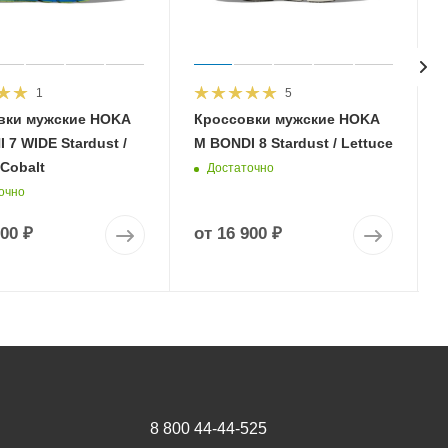
1
5
вки мужские HOKA
Кроссовки мужские HOKA
 7 WIDE Stardust /
M BONDI 8 Stardust / Lettuce
 Cobalt
Достаточно
очно
900 ₽
от
16 900 ₽
8 800 44-44-525