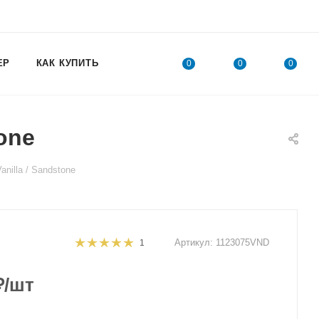
ЕР
КАК КУПИТЬ
0
0
0
one
illa / Sandstone
Артикул:
1123075VND
1
₽
/шт