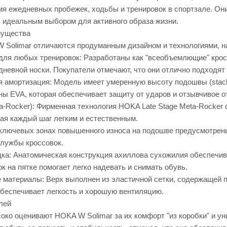
мя ежедневных пробежек, ходьбы и тренировок в спортзале. О
х идеальным выбором для активного образа жизни.
мущества
 Solimar отличаются продуманным дизайном и технологиями, н
для любых тренировок: Разработаны как "всеобъемлющие" кросс
дневной носки. Покупатели отмечают, что они отлично подходят
 амортизация: Модель имеет умеренную высоту подошвы (stac
ны EVA, которая обеспечивает защиту от ударов и отзывчивое о
a-Rocker): Фирменная технология HOKA Late Stage Meta-Rocker 
лая каждый шаг легким и естественным.
 ключевых зонах повышенного износа на подошве предусмотрен
службы кроссовок.
ка: Анатомическая конструкция ахиллова сухожилия обеспечи
 на пятке помогает легко надевать и снимать обувь.
 материалы: Верх выполнен из эластичной сетки, содержащей 
обеспечивает легкость и хорошую вентиляцию.
лей
око оценивают HOKA W Solimar за их комфорт "из коробки" и ун