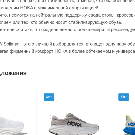
 обувь за легкость и стабильность, отмечая, что она обеспеч
 моделям HOKA с максимальной амортизацией.
 что, несмотря на нейтральную поддержку свода стопы, кросс
опием или тех, кто обычно носит стабилизирующую обувь.
ватели считают, что модель немного большемерит и рекоменду
 Solimar – это отличный выбор для тех, кто ищет одну пару об
лагая фирменный комфорт HOKA в более обтекаемом и универса
дложения
Хит
Хит