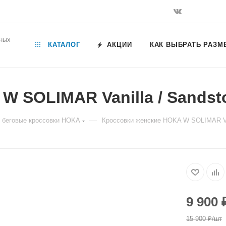
ьных
КАТАЛОГ
АКЦИИ
КАК ВЫБРАТЬ РАЗМ
W SOLIMAR Vanilla / Sandst
—
 беговые кроссовки HOKA
Кроссовки женские HOKA W SOLIMAR Van
9 900
15 900
₽
/шт