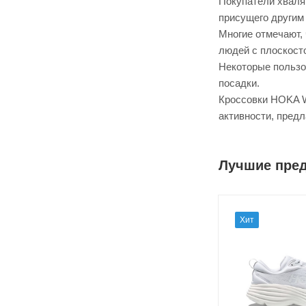
Покупатели хвалят
присущего другим
Многие отмечают,
людей с плоскост
Некоторые пользо
посадки.
Кроссовки HOKA W
активности, пред
Лучшие пре
Хит