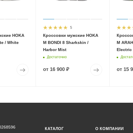
5
жские HOKA
Кроссовки мужские HOKA
Кроссо
e / White
M BONDI 8 Sharkskin /
M ARAHI
Harbor Mist
Electric
Достаточно
Достат
от
16 900 ₽
от
15 
0268596
КАТАЛОГ
О КОМПАНИИ