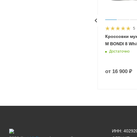
5
HOKA
Кроссовки му
 Diva
M BONDI 8 Whit
Достаточно
от
16 900 ₽
ИНН: 40292