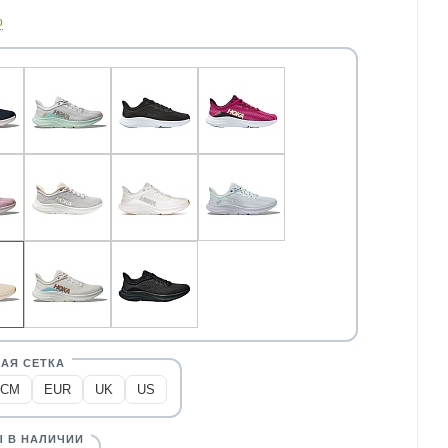
о
CM
EUR
UK
US