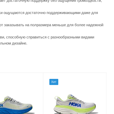
ивает достаточную поддержку без ощущения громоздкости,
овки ощущаются достаточно поддерживающими даже для
ют заказывать на полразмера меньше для более надежной
уви, способную справиться с разнообразными видами
льном дизайне.
Хит