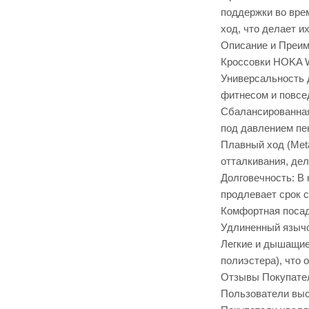
поддержки во вре
ход, что делает и
Описание и Преи
Кроссовки HOKA W
Универсальность 
фитнесом и повсе
Сбалансированная
под давлением пе
Плавный ход (Met
отталкивания, де
Долговечность: В
продлевает срок 
Комфортная посад
Удлиненный язычок
Легкие и дышащие
полиэстера), что 
Отзывы Покупате
Пользователи выс