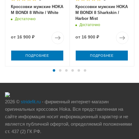
Кроссовки мужские HOKA
Кроссовки мужские HOKA
M BONDI 8 White / White
M BONDI 8 Sharkskin /
Harbor Mist
Достаточно
Достаточно
от
16 900 ₽
от
16 900 ₽
ПОДРОБНЕЕ
ПОДРОБНЕЕ
2026 ©
stridefit.ru
- фирменный интернет-магазин
оригинальных кроссовок Hoka. Вся представленная на
сайте информация носит информационный характер и не
является публичной офертой, определяемой положениями
ст. 437 (2) ГК РФ.