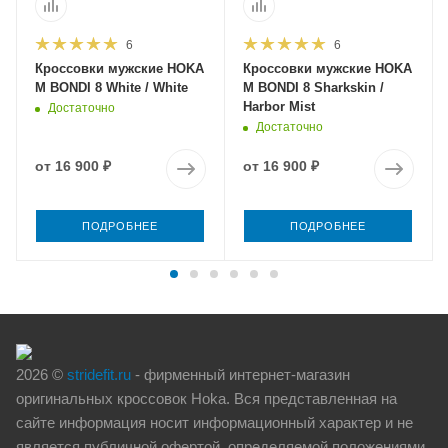
6
6
Кроссовки мужские HOKA
Кроссовки мужские HOKA
M BONDI 8 White / White
M BONDI 8 Sharkskin /
Harbor Mist
Достаточно
Достаточно
от
16 900 ₽
от
16 900 ₽
ПОДРОБНЕЕ
ПОДРОБНЕЕ
2026 ©
stridefit.ru
- фирменный интернет-магазин
оригинальных кроссовок Hoka. Вся представленная на
сайте информация носит информационный характер и не
является публичной офертой, определяемой положениями