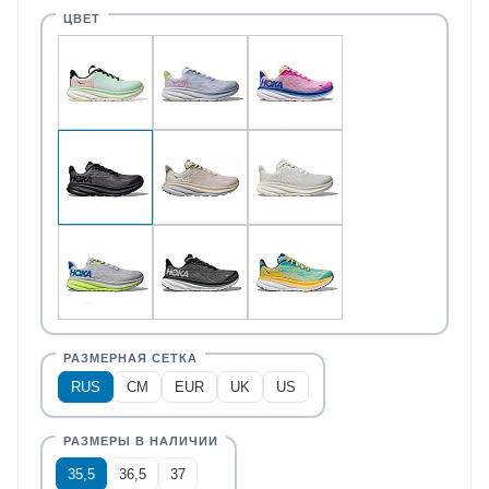
RUS
CM
EUR
UK
US
35,5
36,5
37