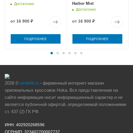
Harbor Mist
Достаточно
Достаточно
от
16 900 ₽
от
16 900 ₽
ПОДРОБНЕЕ
ПОДРОБНЕЕ
2026 ©
stridefit.ru
- фирменный интернет-магазин
оригинальных кроссовок Hoka. Вся представленная на
сайте информация носит информационный характер и не
является публичной офертой, определяемой положениями
ст. 437 (2) ГК РФ.
ИНН: 402920268596
ОГРНИП: 323402700007737