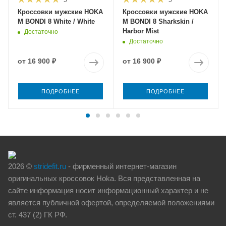
Кроссовки мужские HOKA
Кроссовки мужские HOKA
M BONDI 8 White / White
M BONDI 8 Sharkskin /
Harbor Mist
Достаточно
Достаточно
от
16 900 ₽
от
16 900 ₽
ПОДРОБНЕЕ
ПОДРОБНЕЕ
2026 ©
stridefit.ru
- фирменный интернет-магазин
оригинальных кроссовок Hoka. Вся представленная на
сайте информация носит информационный характер и не
является публичной офертой, определяемой положениями
ст. 437 (2) ГК РФ.