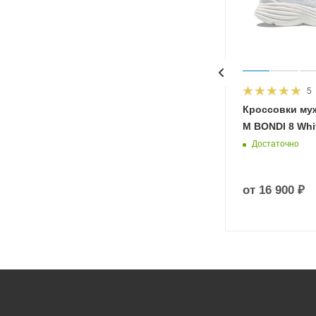
5
HOKA
Кроссовки му
 Diva
M BONDI 8 Whit
Достаточно
от
16 900 ₽