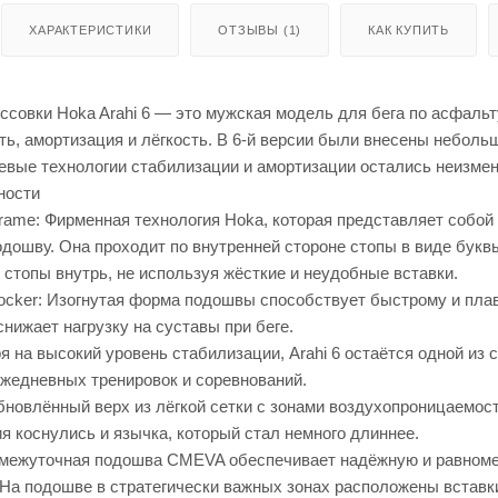
ХАРАКТЕРИСТИКИ
ОТЗЫВЫ (1)
КАК КУПИТЬ
совки Hoka Arahi 6 — это мужская модель для бега по асфальт
ть, амортизация и лёгкость. В 6-й версии были внесены небол
чевые технологии стабилизации и амортизации остались неизм
ности
rame: Фирменная технология Hoka, которая представляет собой 
дошву. Она проходит по внутренней стороне стопы в виде букв
стопы внутрь, не используя жёсткие и неудобные вставки.
cker: Изогнутая форма подошвы способствует быстрому и плавно
снижает нагрузку на суставы при беге.
я на высокий уровень стабилизации, Arahi 6 остаётся одной из 
жедневных тренировок и соревнований.
бновлённый верх из лёгкой сетки с зонами воздухопроницаемо
я коснулись и язычка, который стал немного длиннее.
межуточная подошва CMEVA обеспечивает надёжную и равномер
 На подошве в стратегически важных зонах расположены вставк