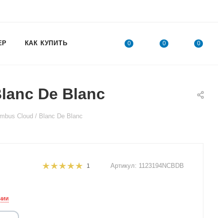
ЕР
КАК КУПИТЬ
0
0
0
lanc De Blanc
bus Cloud / Blanc De Blanc
Артикул:
1123194NCBDB
1
чии