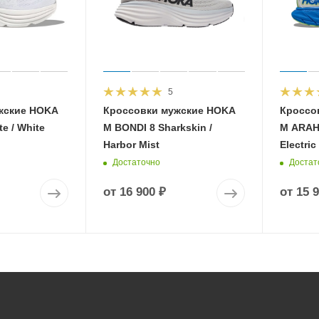
5
жские HOKA
Кроссовки мужские HOKA
Кроссо
e / White
M BONDI 8 Sharkskin /
M ARAHI
Harbor Mist
Electric
Достаточно
Достат
от
16 900 ₽
от
15 