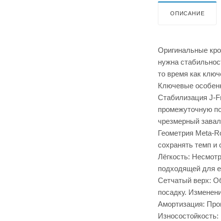
ОПИСАНИЕ
Оригинальные крос
нужна стабильнос
то время как клю
Ключевые особен
Стабилизация J-F
промежуточную по
чрезмерный завал 
Геометрия Meta-Ro
сохранять темп и 
Лёгкость: Несмотр
подходящей для е
Сетчатый верх: О
посадку. Изменени
Амортизация: Про
Износостойкость: