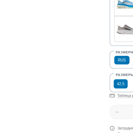
RUS
42,5
Таблица 
Затрудня