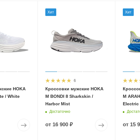
Хит
Хит
6
жские HOKA
Кроссовки мужские HOKA
Кроссо
e / White
M BONDI 8 Sharkskin /
M ARAHI
Harbor Mist
Electric
Достаточно
Достат
от
16 900 ₽
от
15 