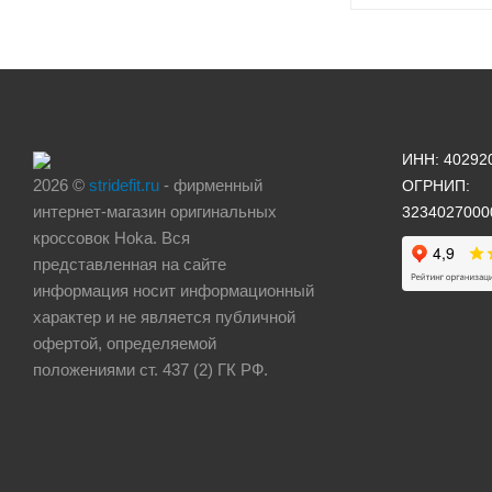
ИНН: 40292
2026 ©
stridefit.ru
- фирменный
ОГРНИП:
интернет-магазин оригинальных
3234027000
кроссовок Hoka. Вся
представленная на сайте
информация носит информационный
характер и не является публичной
офертой, определяемой
положениями ст. 437 (2) ГК РФ.