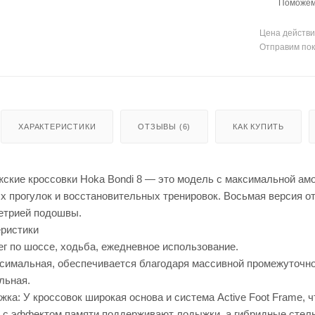
Поможем 
Цена действи
Отправим пок
ХАРАКТЕРИСТИКИ
ОТЗЫВЫ (6)
КАК КУПИТЬ
ские кроссовки Hoka Bondi 8 — это модель с максимальной амо
 прогулок и восстановительных тренировок. Восьмая версия отл
етрией подошвы.
ристики
ег по шоссе, ходьба, ежедневное использование.
симальная, обеспечивается благодаря массивной промежуточно
льная.
ка: У кроссовок широкая основа и система Active Foot Frame, 
ы с эффектом памяти поддерживают лодыжки, а гибридные стель