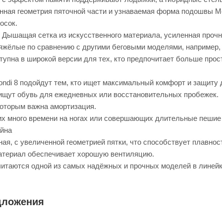
нная геометрия пяточной части и узнаваемая форма подошвы M
осок.
 Дышащая сетка из искусственного материала, усиленная проч
яжёлые по сравнению с другими беговыми моделями, например, м
упна в широкой версии для тех, кто предпочитает больше прост
ndi 8 подойдут тем, кто ищет максимальный комфорт и защиту 
 ищут обувь для ежедневных или восстановительных пробежек.
которым важна амортизация.
х много времени на ногах или совершающих длительные пешие 
йна
ая, с увеличенной геометрией пятки, что способствует плавнос
атериал обеспечивает хорошую вентиляцию.
читаются одной из самых надёжных и прочных моделей в линейк
дложения