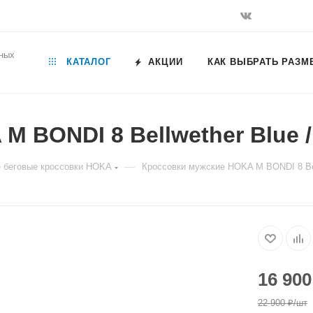
ьных
КАТАЛОГ
АКЦИИ
КАК ВЫБРАТЬ РАЗМ
 BONDI 8 Bellwether Blue /
—
 беговые кроссовки HOKA
Кроссовки мужские HOKA M BONDI 8 Bell
16 900
22 900
₽
/шт