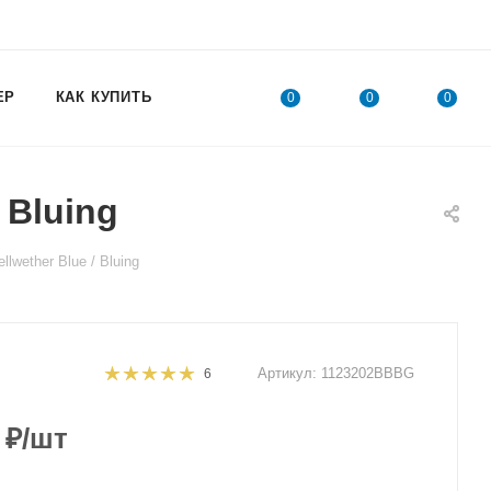
ЕР
КАК КУПИТЬ
0
0
0
 Bluing
wether Blue / Bluing
Артикул:
1123202BBBG
6
₽
/шт