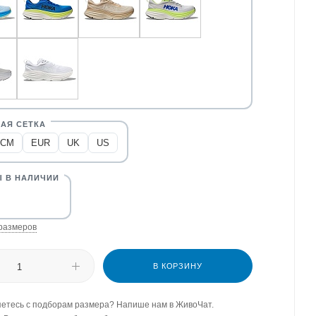
CM
EUR
UK
US
размеров
В КОРЗИНУ
етесь с подборам размера? Напише нам в ЖивоЧат.