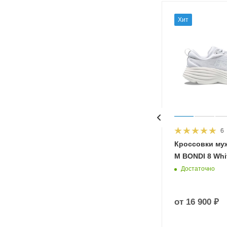
Хит
6
HOKA
Кроссовки му
 Diva
M BONDI 8 Whit
Достаточно
от
16 900 ₽