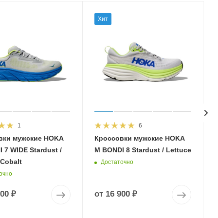
Хит
1
6
вки мужские HOKA
Кроссовки мужские HOKA
 7 WIDE Stardust /
M BONDI 8 Stardust / Lettuce
 Cobalt
Достаточно
очно
900 ₽
от
16 900 ₽