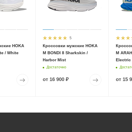
5
жские HOKA
Кроссовки мужские HOKA
Кроссо
e / White
M BONDI 8 Sharkskin /
M ARAHI
Harbor Mist
Electric
Достаточно
Достат
от
16 900 ₽
от
15 