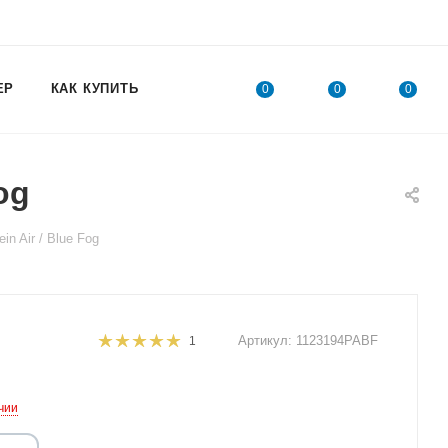
ЕР
КАК КУПИТЬ
0
0
0
og
n Air / Blue Fog
Артикул:
1123194PABF
1
чии