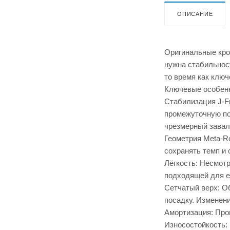
ОПИСАНИЕ
Оригинальные крос
нужна стабильнос
то время как клю
Ключевые особен
Стабилизация J-F
промежуточную по
чрезмерный завал 
Геометрия Meta-Ro
сохранять темп и 
Лёгкость: Несмотр
подходящей для е
Сетчатый верх: О
посадку. Изменени
Амортизация: Про
Износостойкость: