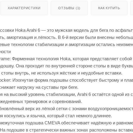
ХАРАКТЕРИСТИКИ
ОТЗЫВЫ (1)
КАК КУПИТЬ
совки Hoka Arahi 6 — это мужская модель для бега по асфальт
ть, амортизация и лёгкость. В 6-й версии были внесены небол
чевые технологии стабилизации и амортизации остались неизм
ности
rame: Фирменная технология Hoka, которая представляет собой 
дошву. Она проходит по внутренней стороне стопы в виде букв
стопы внутрь, не используя жёсткие и неудобные вставки.
cker: Изогнутая форма подошвы способствует быстрому и плавно
снижает нагрузку на суставы при беге.
я на высокий уровень стабилизации, Arahi 6 остаётся одной из 
жедневных тренировок и соревнований.
бновлённый верх из лёгкой сетки с зонами воздухопроницаемо
я коснулись и язычка, который стал немного длиннее.
межуточная подошва CMEVA обеспечивает надёжную и равномер
 На подошве в стратегически важных зонах расположены вставк