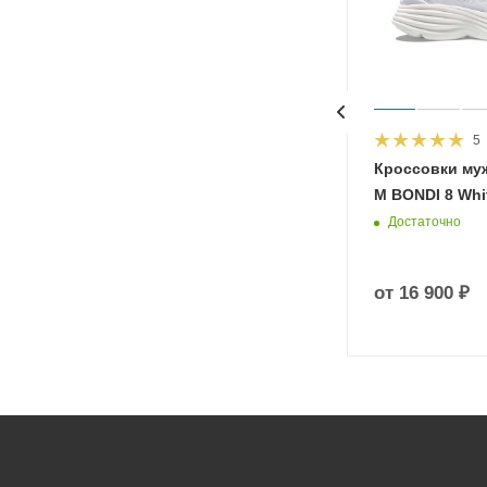
5
HOKA
Кроссовки му
 Diva
M BONDI 8 Whit
Достаточно
от
16 900 ₽