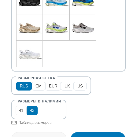
RUS
CM
EUR
UK
US
41
43
Таблица размеров