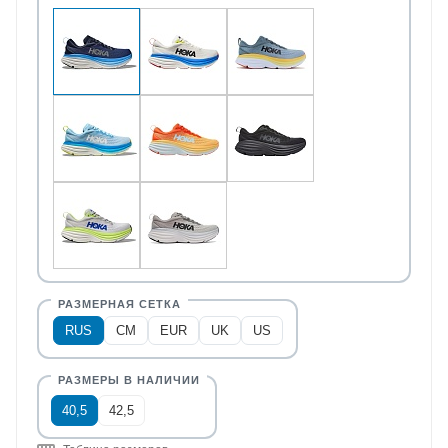
RUS
CM
EUR
UK
US
40,5
42,5