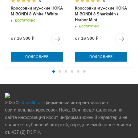
6
6
Кроссовки мужские HOKA
Кроссовки мужские HOKA
M BONDI 8 White / White
M BONDI 8 Sharkskin /
Harbor Mist
Достаточно
Достаточно
от
16 900 ₽
от
16 900 ₽
ПОДРОБНЕЕ
ПОДРОБНЕЕ
2026 ©
stridefit.ru
- фирменный интернет-магазин
оригинальных кроссовок Hoka. Вся представленная на
сайте информация носит информационный характер и не
является публичной офертой, определяемой положениями
ст. 437 (2) ГК РФ.