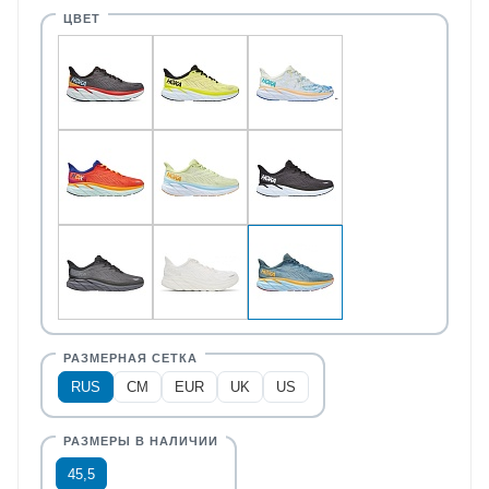
RUS
CM
EUR
UK
US
45,5