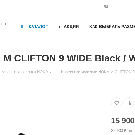
ьных
КАТАЛОГ
АКЦИИ
КАК ВЫБРАТЬ РАЗМ
M CLIFTON 9 WIDE Black / W
—
 беговые кроссовки HOKA
Кроссовки мужские HOKA M CLIFTON 9 
15 900
22 900
₽
/шт