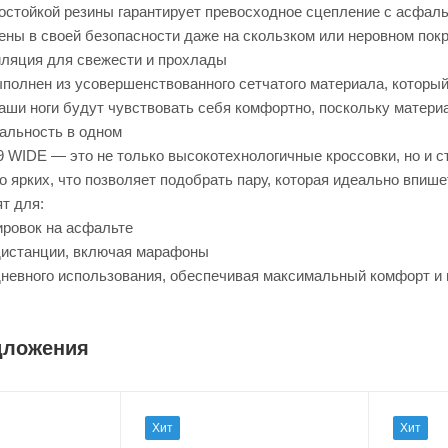
остойкой резины гарантирует превосходное сцепление с асфал
ены в своей безопасности даже на скользком или неровном пок
ляция для свежести и прохлады
ыполнен из усовершенствованного сетчатого материала, котор
аши ноги будут чувствовать себя комфортно, поскольку матери
альность в одном
 WIDE — это не только высокотехнологичные кроссовки, но и с
о ярких, что позволяет подобрать пару, которая идеально впиш
т для:
ровок на асфальте
дистанции, включая марафоны
дневного использования, обеспечивая максимальный комфорт и
дложения
Хит
Хит