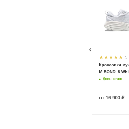
5
HOKA
Кроссовки му
 Diva
M BONDI 8 Whit
Достаточно
от
16 900 ₽