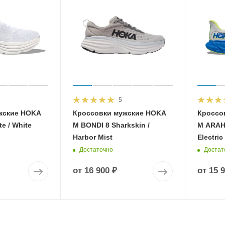
5
жские HOKA
Кроссовки мужские HOKA
Кроссо
e / White
M BONDI 8 Sharkskin /
M ARAHI
Harbor Mist
Electric
Достаточно
Достат
от
16 900 ₽
от
15 