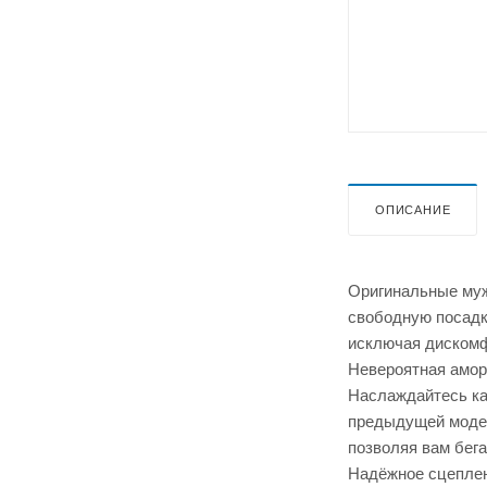
ОПИСАНИЕ
Оригинальные муж
свободную посадк
исключая дискомф
Невероятная амор
Наслаждайтесь ка
предыдущей модел
позволяя вам бега
Надёжное сцеплен