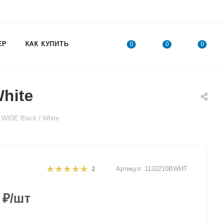
ЕР
КАК КУПИТЬ
0
0
0
hite
WIDE Black / White
Артикул:
1132210BWHT
2
₽
/шт