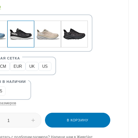
о
CM
EUR
UK
US
,5
размеров
В КОРЗИНУ
етесь с подборам размера? Напише нам в ЖивоЧат.