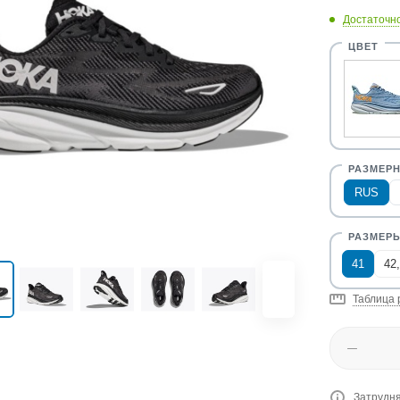
Достаточн
RUS
41
42
Таблица 
Затрудня