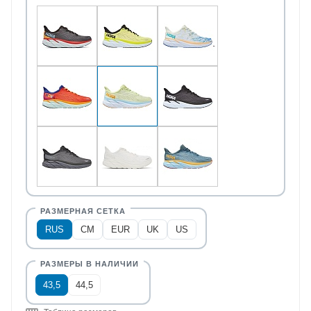
RUS
CM
EUR
UK
US
43,5
44,5