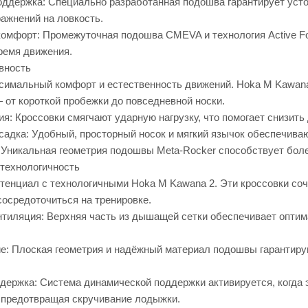
оддержка: Специально разработанная подошва гарантирует усто
ажнений на ловкость.
омфорт: Промежуточная подошва CMEVA и технология Active F
ремя движения.
вность
симальный комфорт и естественность движений. Hoka M Kawana
 от короткой пробежки до повседневной носки.
я: Кроссовки смягчают ударную нагрузку, что помогает снизить 
садка: Удобный, просторный носок и мягкий язычок обеспечиваю
 Уникальная геометрия подошвы Meta-Rocker способствует боле
технологичность
отенциал с технологичными Hoka M Kawana 2. Эти кроссовки соч
сосредоточиться на тренировке.
тиляция: Верхняя часть из дышащей сетки обеспечивает оптим
е: Плоская геометрия и надёжный материал подошвы гарантирую
держка: Система динамической поддержки активируется, когда э
, предотвращая скручивание лодыжки.