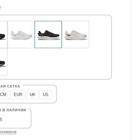
о
CM
EUR
UK
US
,5
размеров