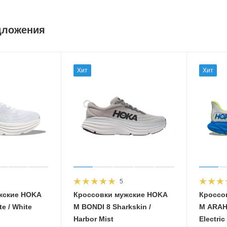
дложения
Хит
Хит
5
жские HOKA
Кроссовки мужские HOKA
Кроссо
e / White
M BONDI 8 Sharkskin /
M ARAHI
Harbor Mist
Electric