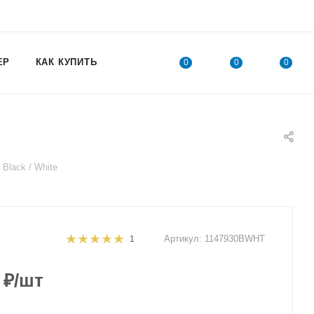
ЕР
КАК КУПИТЬ
0
0
0
lack / White
Артикул:
1147930BWHT
1
₽
/шт