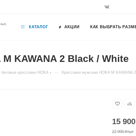
ьных
КАТАЛОГ
АКЦИИ
КАК ВЫБРАТЬ РАЗМ
M KAWANA 2 Black / White
—
 беговые кроссовки HOKA
Кроссовки мужские HOKA M KAWANA 2 B
15 900
22 900
₽
/шт