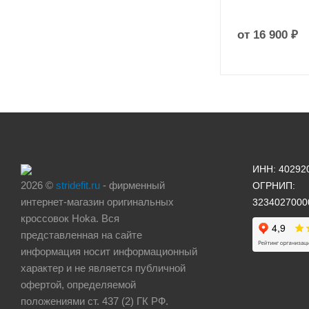
от
16 900 ₽
ИНН: 40292
2026 ©
stridefit.ru
- фирменный
ОГРНИП:
интернет-магазин оригинальных
3234027000
кроссовок Hoka. Вся
представленная на сайте
информация носит информационный
характер и не является публичной
офертой, определяемой
положениями ст. 437 (2) ГК РФ.