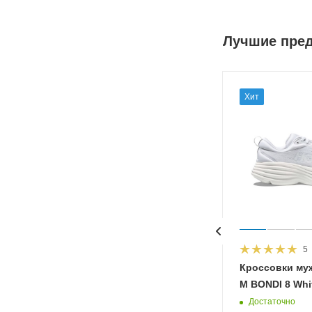
Лучшие пре
Хит
5
HOKA
Кроссовки му
 Diva
M BONDI 8 Whit
Достаточно