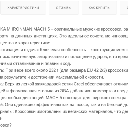
ХАРАКТЕРИСТИКИ
ОТЗЫВЫ
КАК КУПИТЬ
KA M IRONMAN MACH 5 – оригинальные мужские кроссовки, ра
форту на длинных дистанциях. Это идеальное сочетание инновац
ества и характеристики:
ртизация и отдача: Ключевая особенность – конструкция межпо
т исключительную амортизацию и поглощение ударов, в то врем
вчивый отталкивание и плавный ход.
ть: При весе всего около 232 г (для размера EU 42 2/3) кроссов
на результате и достижении максимальной скорости.
а: Верх из легкой жаккардовой сетки Creel обеспечивает отли
цей и формованная стелька из ЭВА добавляют комфорта и пред
для любых дистанций: MACH 5 подходят для широкого спектра 
. Они одинаково эффективны как на шоссе, так и на беговой д
иалы: Кроссовки изготовлены из веганских материалов, что де
е.
совки?