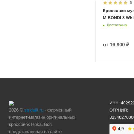
5
HOKA
Кроссовки му
 Diva
M BONDI 8 Whit
Достаточно
от
16 900 ₽
ИНН: 40292
2026 ©
stridefit.ru
- фирменный
ОГРНИП:
интернет-магазин оригинальных
3234027000
кроссовок Hoka. Вся
представленная на сайте