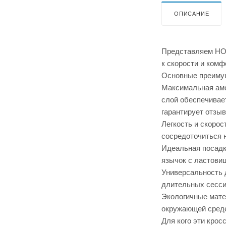
ОПИСАНИЕ
Представляем HO
к скорости и ком
Основные преимущ
Максимальная амо
слой обеспечивае
гарантирует отзы
Легкость и скорос
сосредоточиться 
Идеальная посадк
язычок с ластови
Универсальность 
длительных сессий
Экологичные матер
окружающей сред
Для кого эти крос