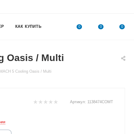
ЕР
КАК КУПИТЬ
0
0
0
Oasis / Multi
CH 5 Cooling Oasis / Multi
Артикул:
1138474COMT
чии