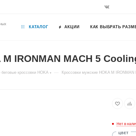
ьных
КАТАЛОГ
АКЦИИ
КАК ВЫБРАТЬ РАЗМ
M IRONMAN MACH 5 Cooling 
—
 беговые кроссовки HOKA
Кроссовки мужские HOKA M IRONMAN MA
Нет в нали