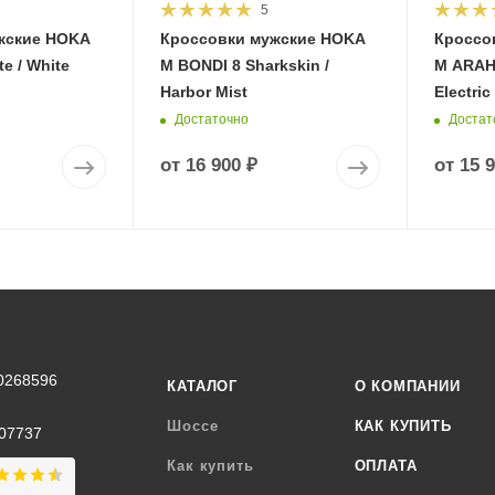
5
жские HOKA
Кроссовки мужские HOKA
Кроссо
e / White
M BONDI 8 Sharkskin /
M ARAHI
Harbor Mist
Electric
Достаточно
Достат
от
16 900 ₽
от
15 
0268596
КАТАЛОГ
О КОМПАНИИ
Шоссе
КАК КУПИТЬ
07737
Как купить
ОПЛАТА