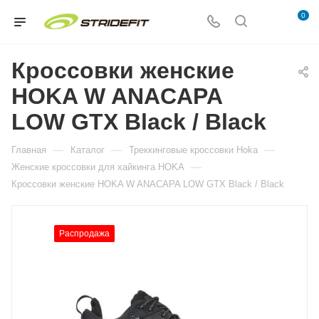
0
Кроссовки женские
HOKA W ANACAPA
LOW GTX Black / Black
—
—
—
Главная
Каталог
Треккинговые кроссовки Hoka
—
Женские кроссовки для хайкинга HOKA
Кроссовки женские HOKA W ANACAPA LOW GTX Black / Black
Распродажа