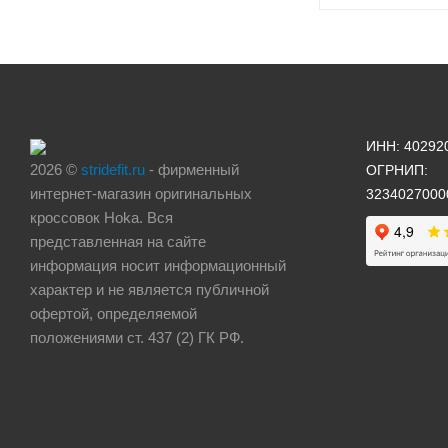
ИНН: 40292
2026 ©
stridefit.ru
- фирменный
ОГРНИП:
интернет-магазин оригинальных
3234027000
кроссовок Hoka. Вся
представленная на сайте
информация носит информационный
характер и не является публичной
офертой, определяемой
положениями ст. 437 (2) ГК РФ.