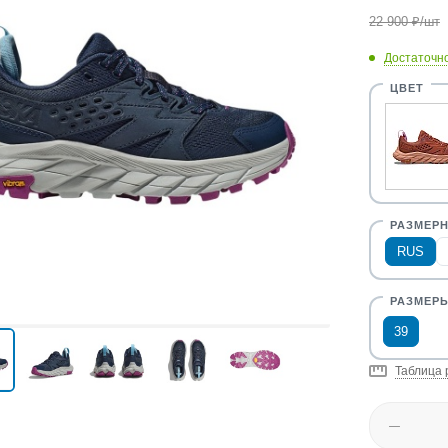
22 900
₽
/шт
Достаточн
RUS
39
Таблица 