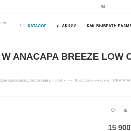
ьных
КАТАЛОГ
АКЦИИ
КАК ВЫБРАТЬ РАЗМ
 W ANACAPA BREEZE LOW Out
—
кие кроссовки для хайкинга HOKA
Кроссовки женские HOKA W AN
15 900