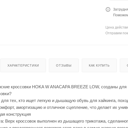
Затрудня
Поможем 
Цена действи
Отправим пок
ХАРАКТЕРИСТИКИ
ОТЗЫВЫ
КАК КУПИТЬ
ские кроссовки HOKA W ANACAPA BREEZE LOW, созданы для пе
совки?
ля тех, кто ищет легкую и дышащую обувь для хайкинга, походо
омфорт, амортизацию и отличное сцепление, что делает их унив
ая конструкция
а: Верх кроссовок выполнен из дышащего трикотажа, сделанног
цию и предотвращает перегрев стоп даже в самую жаркую погод