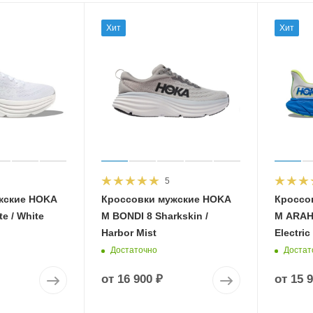
Хит
Хит
5
жские HOKA
Кроссовки мужские HOKA
Кроссо
e / White
M BONDI 8 Sharkskin /
M ARAHI
Harbor Mist
Electric
Достаточно
Достат
от
16 900 ₽
от
15 