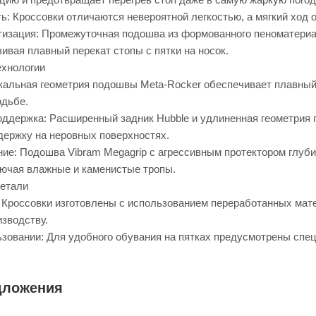
ть: Кроссовки отличаются невероятной легкостью, а мягкий ход 
изация: Промежуточная подошва из формованного пеноматери
ивая плавный перекат стопы с пятки на носок.
хнологии
кальная геометрия подошвы Meta-Rocker обеспечивает плавны
одьбе.
ддержка: Расширенный задник Hubble и удлиненная геометрия п
ержку на неровных поверхностях.
ие: Подошва Vibram Megagrip с агрессивным протектором глуби
лючая влажные и каменистые тропы.
детали
: Кроссовки изготовлены с использованием переработанных мат
изводству.
ьзовании: Для удобного обувания на пятках предусмотрены спе
дложения