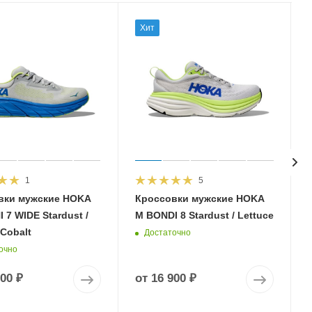
Хит
1
5
вки мужские HOKA
Кроссовки мужские HOKA
 7 WIDE Stardust /
M BONDI 8 Stardust / Lettuce
 Cobalt
Достаточно
очно
900 ₽
от
16 900 ₽