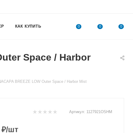
ЕР
КАК КУПИТЬ
0
0
0
er Space / Harbor
ACAPA BREEZE LOW Outer Space / Harbor Mist
Артикул:
1127921OSHM
₽
/шт