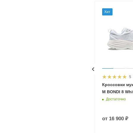
Хит
5
HOKA
Кроссовки му
 Diva
M BONDI 8 Whit
Достаточно
от
16 900 ₽