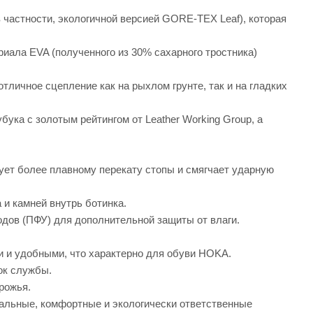
частности, экологичной версией GORE-TEX Leaf), которая
иала EVA (полученного из 30% сахарного тростника)
личное сцепление как на рыхлом грунте, так и на гладких
ука с золотым рейтингом от Leather Working Group, а
вует более плавному перекату стопы и смягчает ударную
 и камней внутрь ботинка.
дов (ПФУ) для дополнительной защиты от влаги.
и и удобными, что характерно для обуви HOKA.
ок службы.
рожья.
льные, комфортные и экологически ответственные