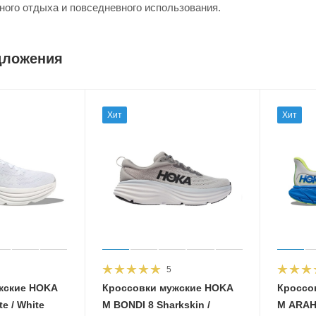
ного отдыха и повседневного использования.
дложения
Хит
Хит
5
жские HOKA
Кроссовки мужские HOKA
Кроссо
e / White
M BONDI 8 Sharkskin /
M ARAHI