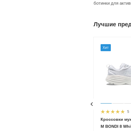
ботинки для актив
Лучшие пре
Хит
5
HOKA
Кроссовки му
 Diva
M BONDI 8 Whit