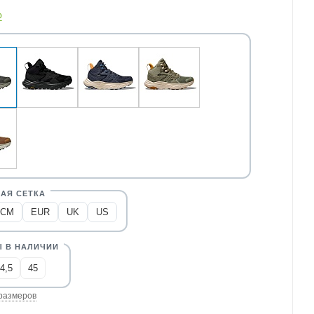
о
CM
EUR
UK
US
4,5
45
размеров