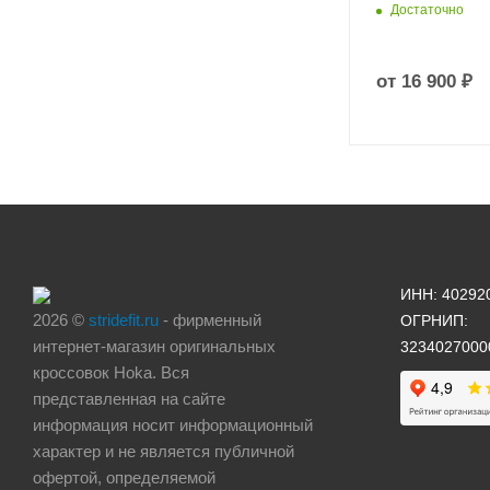
Достаточно
от
16 900 ₽
ИНН: 40292
2026 ©
stridefit.ru
- фирменный
ОГРНИП:
интернет-магазин оригинальных
3234027000
кроссовок Hoka. Вся
представленная на сайте
информация носит информационный
характер и не является публичной
офертой, определяемой