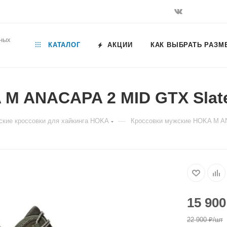
ьных
КАТАЛОГ
АКЦИИ
КАК ВЫБРАТЬ РАЗМ
M ANACAPA 2 MID GTX Slate 
—
кие кроссовки для хайкинга HOKA
Кроссовки мужские HOKA M AN
15 900
22 900
₽
/шт