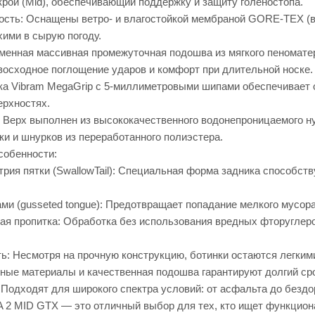
крой (Mid), обеспечивающий поддержку и защиту голеностопа.
сть: Оснащены ветро- и влагостойкой мембраной GORE-TEX (в 
хими в сырую погоду.
менная массивная промежуточная подошва из мягкого пеноматер
восходное поглощение ударов и комфорт при длительной носке.
а Vibram MegaGrip с 5-миллиметровыми шипами обеспечивает от
ерхностях.
Верх выполнен из высококачественного водонепроницаемого нуб
ки и шнурков из переработанного полиэстера.
собенности:
рия пятки (SwallowTail): Специальная форма задника способст
ми (gusseted tongue): Предотвращает попадание мелкого мусора
я пропитка: Обработка без использования вредных фторуглеро
ть: Несмотря на прочную конструкцию, ботинки остаются легким
ные материалы и качественная подошва гарантируют долгий ср
 Подходят для широкого спектра условий: от асфальта до бездо
 MID GTX — это отличный выбор для тех, кто ищет функциона