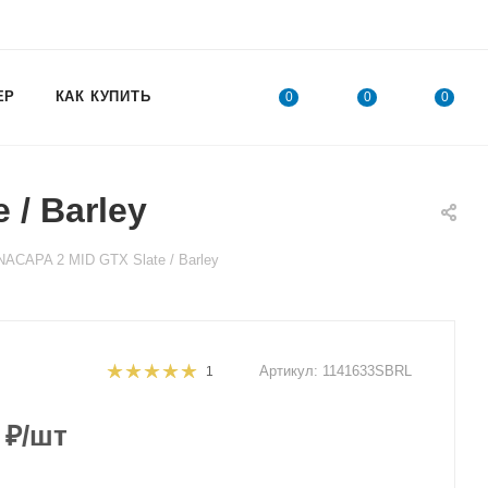
ЕР
КАК КУПИТЬ
0
0
0
/ Barley
ACAPA 2 MID GTX Slate / Barley
Артикул:
1141633SBRL
1
₽
/шт