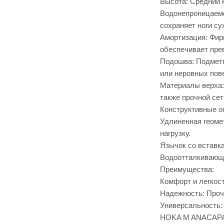
Высота: Средний 
Водонепроницаемо
сохраняет ноги су
Амортизация: Фир
обеспечивает пре
Подошва: Подметк
или неровных пов
Материалы верха: 
также прочной сет
Конструктивные о
Удлиненная геомет
нагрузку.
Язычок со вставка
Водоотталкивающа
Преимущества:
Комфорт и легкос
Надежность: Проч
Универсальность:
HOKA M ANACAPA 2