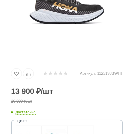
Артикул:
1123193BWHT
13 900
₽
/шт
20 900
₽
/шт
Достаточно