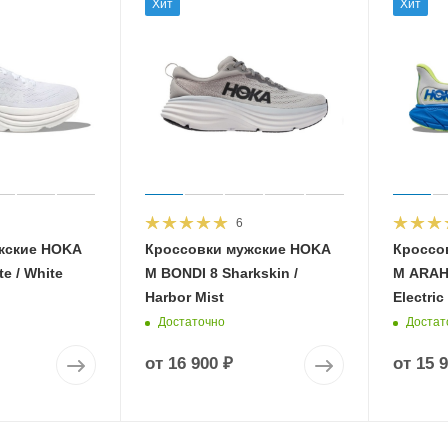
Хит
Хит
6
жские HOKA
Кроссовки мужские HOKA
Кроссо
e / White
M BONDI 8 Sharkskin /
M ARAHI
Harbor Mist
Electric
Достаточно
Достат
от
16 900 ₽
от
15 