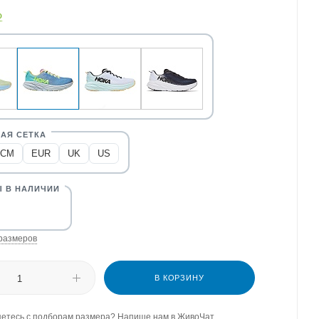
о
CM
EUR
UK
US
размеров
В КОРЗИНУ
етесь с подборам размера? Напише нам в ЖивоЧат.