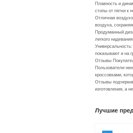
Плавность и динам
стопы от пятки к 
Отличная воздухо
воздуха, сохраняя
Продуманный диза
легкого надевани
Универсальность: 
показывают и на г
Отзывы Покупате
Пользователи неи
кроссовками, кото
Отзывы подчеркив
изготовления, а н
Лучшие пре