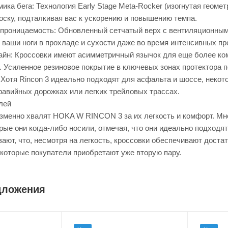
ика бега: Технология Early Stage Meta-Rocker (изогнутая геом
носку, подталкивая вас к ускорению и повышению темпа.
проницаемость: Обновленный сетчатый верх с вентиляционным
 ваши ноги в прохладе и сухости даже во время интенсивных пр
йн: Кроссовки имеют асимметричный язычок для еще более ком
я. Усиленное резиновое покрытие в ключевых зонах протектора 
Хотя Rincon 3 идеально подходят для асфальта и шоссе, некот
равийных дорожках или легких трейловых трассах.
лей
зменно хвалят HOKA W RINCON 3 за их легкость и комфорт. Мн
рые они когда-либо носили, отмечая, что они идеально подход
ают, что, несмотря на легкость, кроссовки обеспечивают дост
екоторые покупатели приобретают уже вторую пару.
дложения