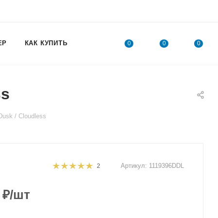
ЕР
КАК КУПИТЬ
0
0
0
ss
sk / Cloudless
Артикул:
1119396DDL
2
₽
/шт