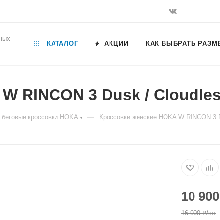
ьных
КАТАЛОГ
АКЦИИ
КАК ВЫБРАТЬ РАЗМ
W RINCON 3 Dusk / Cloudle
—
 беговые кроссовки HOKA
Кроссовки женские HOKA W RINCON 3 Du
10 900
16 900
₽
/шт