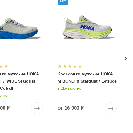
Хит
1
6
вки мужские HOKA
Кроссовки мужские HOKA
 7 WIDE Stardust /
M BONDI 8 Stardust / Lettuce
 Cobalt
Достаточно
очно
900 ₽
от
16 900 ₽