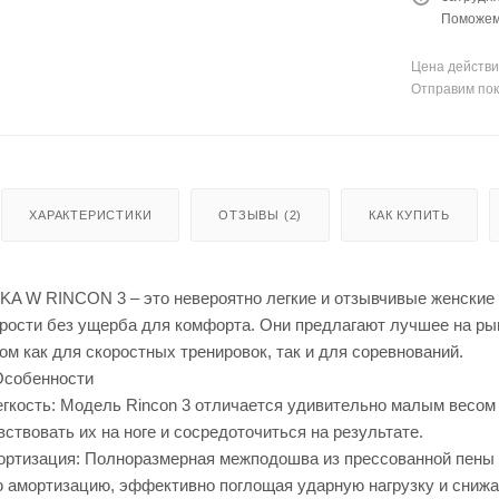
Поможем 
Цена действи
Отправим пок
ХАРАКТЕРИСТИКИ
ОТЗЫВЫ (2)
КАК КУПИТЬ
A W RINCON 3 – это невероятно легкие и отзывчивые женские 
рости без ущерба для комфорта. Они предлагают лучшее на рын
м как для скоростных тренировок, так и для соревнований.
Особенности
кость: Модель Rincon 3 отличается удивительно малым весом (в
вствовать их на ноге и сосредоточиться на результате.
ртизация: Полноразмерная межподошва из прессованной пены
ю амортизацию, эффективно поглощая ударную нагрузку и снижа