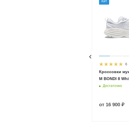
Хит
6
HOKA
Кроссовки му
 Diva
M BONDI 8 Whit
Достаточно
от
16 900 ₽