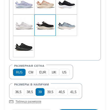
RUS
CM
EUR
UK
US
36,5
38,5
39
39,5
40,5
41,5
Таблица размеров