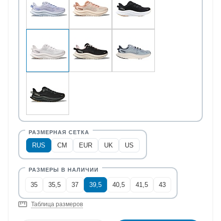
RUS
CM
EUR
UK
US
35
35,5
37
39,5
40,5
41,5
43
Таблица размеров