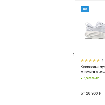
Хит
6
HOKA
Кроссовки му
 Diva
M BONDI 8 Whit
Достаточно
от
16 900 ₽