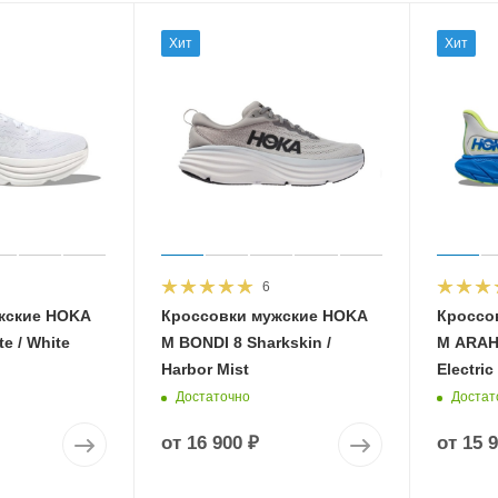
Хит
Хит
6
жские HOKA
Кроссовки мужские HOKA
Кроссо
e / White
M BONDI 8 Sharkskin /
M ARAHI
Harbor Mist
Electric
Достаточно
Достат
от
16 900 ₽
от
15 