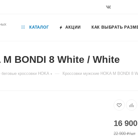
ьных
КАТАЛОГ
АКЦИИ
КАК ВЫБРАТЬ РАЗМ
M BONDI 8 White / White
—
 беговые кроссовки HOKA
Кроссовки мужские HOKA M BONDI 8 Whi
16 900
22 900
₽
/шт