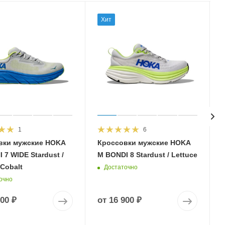
Хит
1
6
вки мужские HOKA
Кроссовки мужские HOKA
 7 WIDE Stardust /
M BONDI 8 Stardust / Lettuce
 Cobalt
Достаточно
очно
900 ₽
от
16 900 ₽