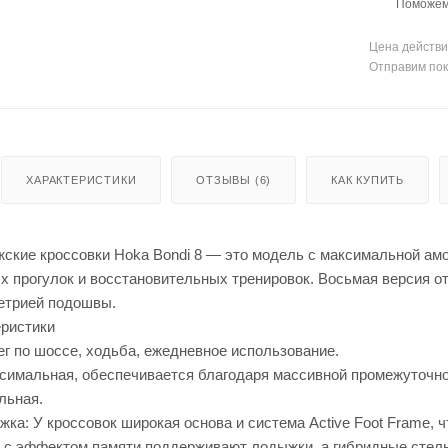
Поможем 
Цена действи
Отправим пок
ХАРАКТЕРИСТИКИ
ОТЗЫВЫ (6)
КАК КУПИТЬ
ские кроссовки Hoka Bondi 8 — это модель с максимальной амо
 прогулок и восстановительных тренировок. Восьмая версия отл
етрией подошвы.
ристики
ег по шоссе, ходьба, ежедневное использование.
симальная, обеспечивается благодаря массивной промежуточно
льная.
ка: У кроссовок широкая основа и система Active Foot Frame, 
ы с эффектом памяти поддерживают лодыжки, а гибридные стель