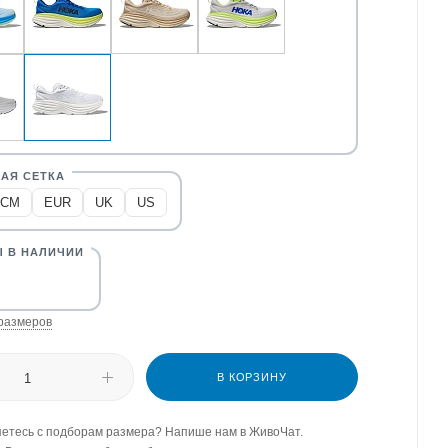
CM
EUR
UK
US
размеров
В КОРЗИНУ
етесь с подборам размера? Напише нам в ЖивоЧат.