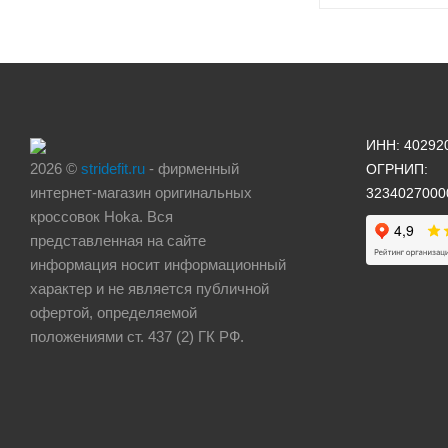
ИНН: 40292
2026 ©
stridefit.ru
- фирменный
ОГРНИП:
интернет-магазин оригинальных
3234027000
кроссовок Hoka. Вся
представленная на сайте
информация носит информационный
характер и не является публичной
офертой, определяемой
положениями ст. 437 (2) ГК РФ.