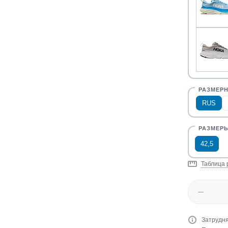
RUS
42,5
Таблица 
Затрудня