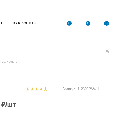
ЕР
КАК КУПИТЬ
0
0
0
te / White
Артикул:
1123202WWH
6
₽
/шт