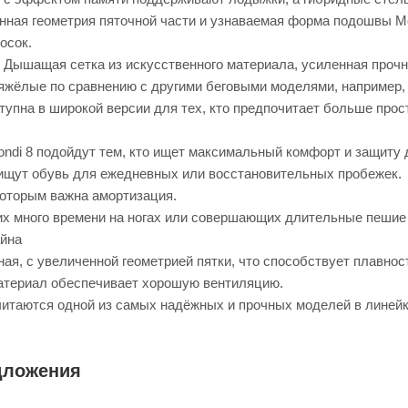
нная геометрия пяточной части и узнаваемая форма подошвы M
осок.
 Дышащая сетка из искусственного материала, усиленная проч
яжёлые по сравнению с другими беговыми моделями, например, м
упна в широкой версии для тех, кто предпочитает больше прост
ndi 8 подойдут тем, кто ищет максимальный комфорт и защиту 
 ищут обувь для ежедневных или восстановительных пробежек.
которым важна амортизация.
х много времени на ногах или совершающих длительные пешие 
йна
ая, с увеличенной геометрией пятки, что способствует плавнос
атериал обеспечивает хорошую вентиляцию.
читаются одной из самых надёжных и прочных моделей в линейк
дложения